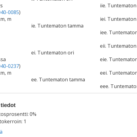
rs
iie. Tuntemato
40-0085
)
cm, m
iei. Tuntematon 
ie. Tuntematon tamma
iee. Tuntemato
eii. Tuntematon 
ei. Tuntematon ori
ssa
eie. Tuntemato
40-0237
)
cm, m
eei. Tuntematon
ee. Tuntematon tamma
eee. Tuntemat
tiedot
tosprosentti: 0%
okerroin: 1
ää