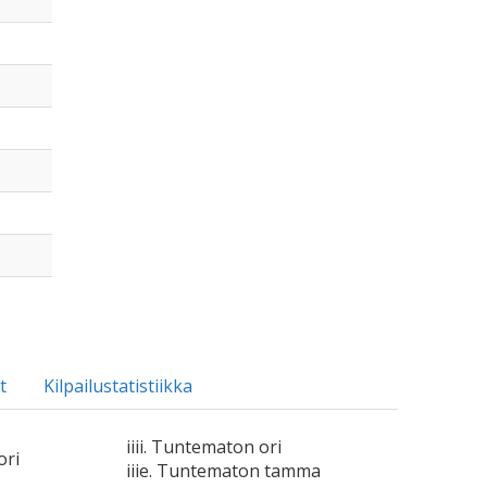
t
Kilpailustatistiikka
iiii. Tuntematon ori
ori
iiie. Tuntematon tamma