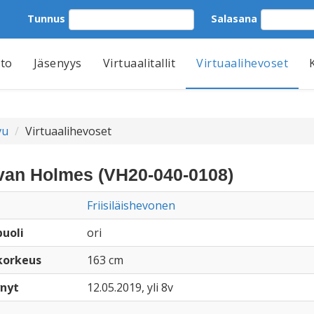
Tunnus
Salasana
tto
Jäsenyys
Virtuaalitallit
Virtuaalihevoset
vu
Virtuaalihevoset
van Holmes (VH20-040-0108)
Friisiläishevonen
uoli
ori
korkeus
163 cm
nyt
12.05.2019, yli 8v