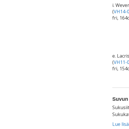
i. Weve
(
VH14-0
fri, 164
e. Lacri
(
VH11-0
fri, 154
Suvun 
Sukusii
Sukukat
Lue lis