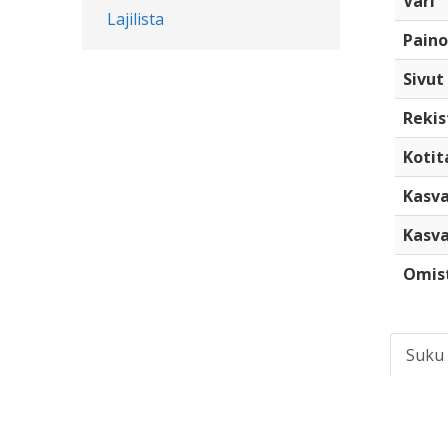
Väri
Lajilista
Paino
Sivut
Rekis
Kotita
Kasva
Kasva
Omis
Suku