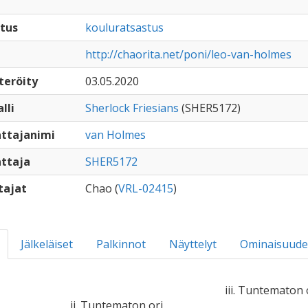
tus
kouluratsastus
http://chaorita.net/poni/leo-van-holmes
teröity
03.05.2020
lli
Sherlock Friesians
(SHER5172)
ttajanimi
van Holmes
ttaja
SHER5172
tajat
Chao (
VRL-02415
)
Jälkeläiset
Palkinnot
Näyttelyt
Ominaisuude
iii. Tuntematon 
ii. Tuntematon ori