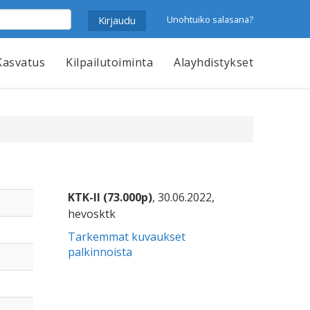
Unohtuiko salasana?
Kasvatus
Kilpailutoiminta
Alayhdistykset
KTK-II (73.000p)
, 30.06.2022,
hevosktk
Tarkemmat kuvaukset
palkinnoista