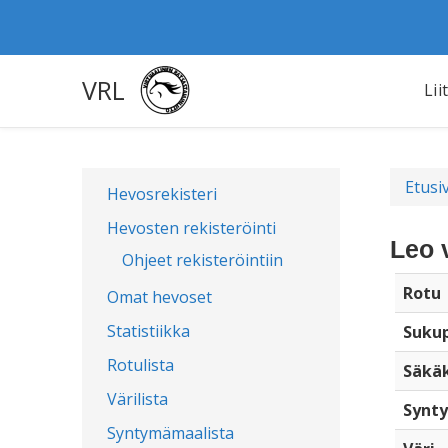
VRL
Lii
Etusi
Hevosrekisteri
Hevosten rekisteröinti
Leo 
Ohjeet rekisteröintiin
Rotu
Omat hevoset
Statistiikka
Sukup
Rotulista
Säkä
Värilista
Synty
Syntymämaalista