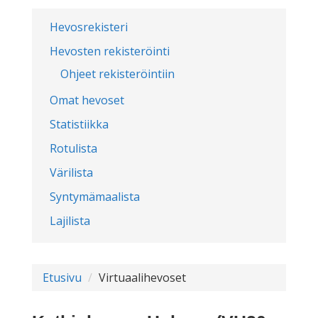
Hevosrekisteri
Hevosten rekisteröinti
Ohjeet rekisteröintiin
Omat hevoset
Statistiikka
Rotulista
Värilista
Syntymämaalista
Lajilista
Etusivu
Virtuaalihevoset