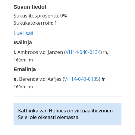
Suvun tiedot
Sukusiitosprosentti: 0%
Sukukatokerroin: 1
Lue lisää
Isälinja
i.
Ambroos v.d. Janzen (
VH14-040-0134
)
fri,
160cm, m
Emälinja
e.
Berenda v.d. Aafjes (
VH14-040-0135
)
fri,
160cm, m
Kathinka van Holmes on virtuaalihevonen.
Se ei ole oikeasti olemassa.