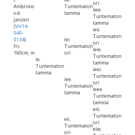
ori
Ambroos
Tuntematon
iiee.
v.d.
tamma
Tuntematon
Janzen
tamma
(
VH14-
ieii.
040-
Tuntematon
0134
)
iei.
ori
fri,
Tuntematon
ieie.
160cm, m
ori
Tuntematon
ie.
tamma
Tuntematon
ieei.
tamma
Tuntematon
iee.
ori
Tuntematon
ieee.
tamma
Tuntematon
tamma
eiii.
Tuntematon
eii.
ori
Tuntematon
eiie.
ori