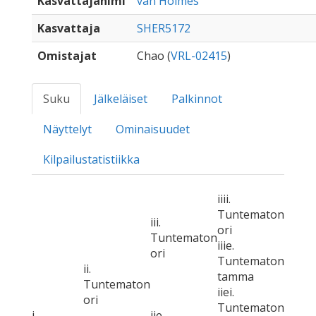
Kasvattajanimi
van Holmes
Kasvattaja
SHER5172
Omistajat
Chao (
VRL-02415
)
Suku
Jälkeläiset
Palkinnot
Näyttelyt
Ominaisuudet
Kilpailustatistiikka
iiii.
Tuntematon
iii.
ori
Tuntematon
iiie.
ori
Tuntematon
ii.
tamma
Tuntematon
iiei.
ori
Tuntematon
i.
iie.