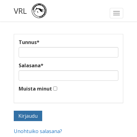
VRL
Toggle
navigati
Tunnus
*
Salasana
*
Muista minut
Unohtuiko salasana?