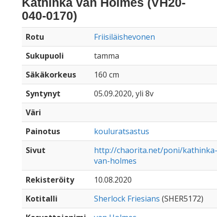
Kathinka van Holmes (VH20-
040-0170)
Rotu
Friisiläishevonen
Sukupuoli
tamma
Säkäkorkeus
160 cm
Syntynyt
05.09.2020, yli 8v
Väri
Painotus
kouluratsastus
Sivut
http://chaorita.net/poni/kathinka
van-holmes
Rekisteröity
10.08.2020
Kotitalli
Sherlock Friesians
(SHER5172)