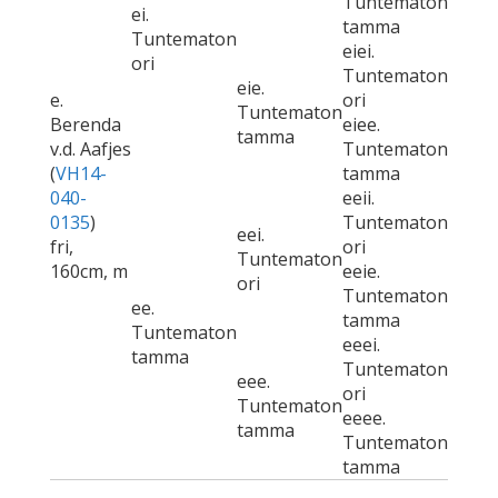
Tuntematon
ei.
tamma
Tuntematon
eiei.
ori
Tuntematon
eie.
e.
ori
Tuntematon
Berenda
eiee.
tamma
v.d. Aafjes
Tuntematon
(
VH14-
tamma
040-
eeii.
0135
)
Tuntematon
eei.
fri,
ori
Tuntematon
160cm, m
eeie.
ori
Tuntematon
ee.
tamma
Tuntematon
eeei.
tamma
Tuntematon
eee.
ori
Tuntematon
eeee.
tamma
Tuntematon
tamma