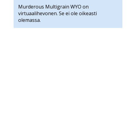
Murderous Multigrain WYO on
virtuaalihevonen. Se ei ole oikeasti
olemassa.