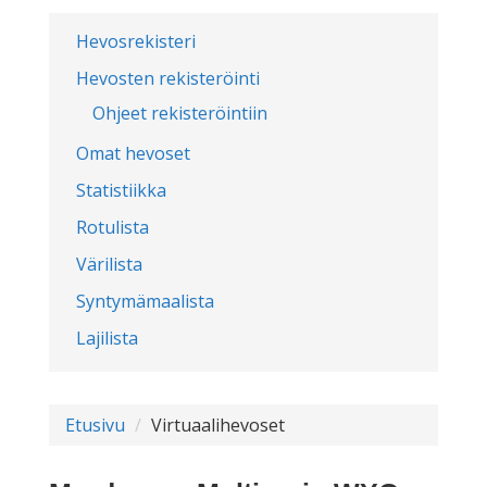
Hevosrekisteri
Hevosten rekisteröinti
Ohjeet rekisteröintiin
Omat hevoset
Statistiikka
Rotulista
Värilista
Syntymämaalista
Lajilista
Etusivu
Virtuaalihevoset