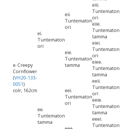
eiii.
Tuntematon
eii.
ori
Tuntematon
eiie.
ori
Tuntematon
ei.
tamma
Tuntematon
eiei.
ori
Tuntematon
eie.
ori
Tuntematon
eiee.
e. Creepy
tamma
Tuntematon
Cornflower
tamma
(
VH20-133-
eeii.
0051
)
Tuntematon
colr, 162cm
eei.
ori
Tuntematon
eeie.
ori
Tuntematon
ee.
tamma
Tuntematon
eeei.
tamma
Tuntematon
eee.