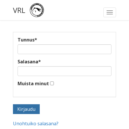
VRL
Toggle
navigati
Tunnus
*
Salasana
*
Muista minut
Unohtuiko salasana?