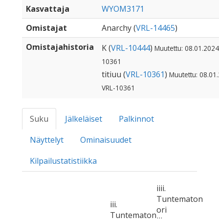
Kasvattaja
WYOM3171
Omistajat
Anarchy (
VRL-14465
)
Omistajahistoria
K (
VRL-10444
)
Muutettu: 08.01.2024,
10361
titiuu (
VRL-10361
)
Muutettu: 08.01.
VRL-10361
Suku
Jälkeläiset
Palkinnot
Näyttelyt
Ominaisuudet
Kilpailustatistiikka
iiii.
Tuntematon
iii.
ori
Tuntematon