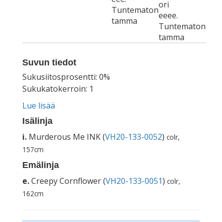
ori
Tuntematon
eeee.
tamma
Tuntematon
tamma
Suvun tiedot
Sukusiitosprosentti: 0%
Sukukatokerroin: 1
Lue lisää
Isälinja
i.
Murderous Me INK (
VH20-133-0052
)
colr,
157cm
Emälinja
e.
Creepy Cornflower (
VH20-133-0051
)
colr,
162cm