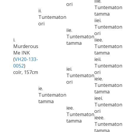
iiie.
ori
Tuntematon
ii.
tamma
Tuntematon
iiei.
ori
Tuntematon
iie.
ori
Tuntematon
i.
iiee.
tamma
Murderous
Tuntematon
Me INK
tamma
(
VH20-133-
ieii.
0052
)
Tuntematon
iei.
colr, 157cm
ori
Tuntematon
ieie.
ori
Tuntematon
ie.
tamma
Tuntematon
ieei.
tamma
Tuntematon
iee.
ori
Tuntematon
ieee.
tamma
Tuntematon
tamma