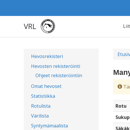
VRL
Lii
Etusi
Hevosrekisteri
Hevosten rekisteröinti
Many
Ohjeet rekisteröintiin
Omat hevoset
Täm
Statistiikka
Rotulista
Rotu
Värilista
Sukup
Syntymämaalista
Säkäk