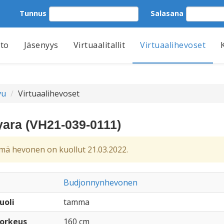
Tunnus
Salasana
tto
Jäsenyys
Virtuaalitallit
Virtuaalihevoset
vu
Virtuaalihevoset
ara (VH21-039-0111)
ä hevonen on kuollut 21.03.2022.
Budjonnynhevonen
uoli
tamma
orkeus
160 cm