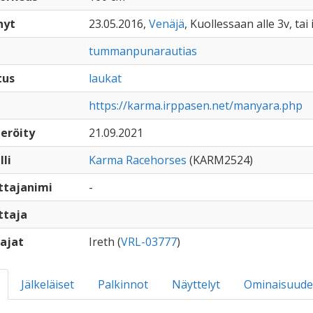
nyt
23.05.2016,
Venäjä
, Kuollessaan alle 3v, tai
tummanpunarautias
tus
laukat
https://karma.irppasen.net/manyara.php
eröity
21.09.2021
lli
Karma Racehorses
(KARM2524)
ttajanimi
-
ttaja
ajat
Ireth (
VRL-03777
)
Jälkeläiset
Palkinnot
Näyttelyt
Ominaisuude