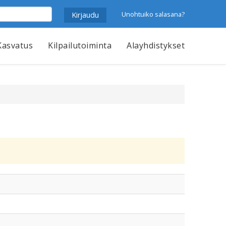
Unohtuiko salasana?
Kasvatus
Kilpailutoiminta
Alayhdistykset