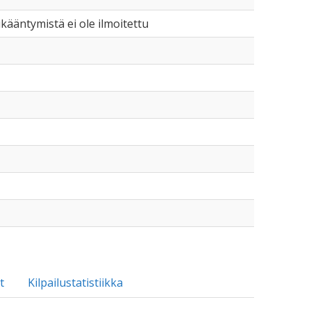
 ikääntymistä ei ole ilmoitettu
t
Kilpailustatistiikka