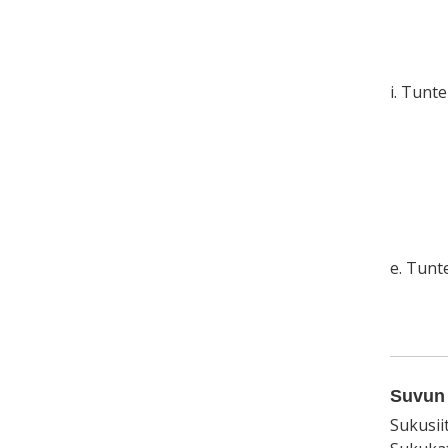
i. Tunt
e. Tun
Suvun 
Sukusii