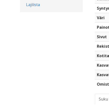
Lajilista
Synty
Väri
Paino
Sivut
Rekist
Kotita
Kasva
Kasva
Omist
Suku