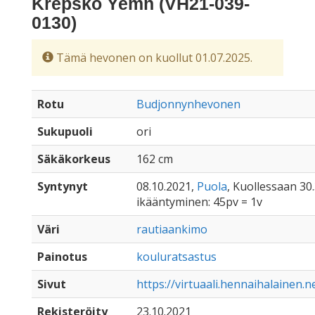
Krepsko Yemn (VH21-039-
0130)
Tämä hevonen on kuollut 01.07.2025.
Rotu
Budjonnynhevonen
Sukupuoli
ori
Säkäkorkeus
162 cm
Syntynyt
08.10.2021,
Puola
, Kuollessaan 30.
ikääntyminen: 45pv = 1v
Väri
rautiaankimo
Painotus
kouluratsastus
Sivut
https://virtuaali.hennaihalainen.
Rekisteröity
23.10.2021