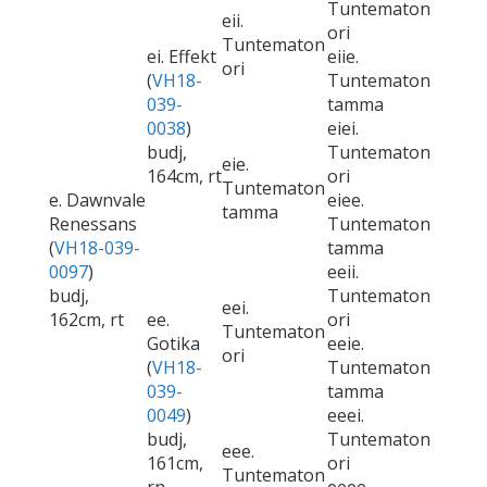
Tuntematon
eii.
ori
Tuntematon
ei. Effekt
eiie.
ori
(
VH18-
Tuntematon
039-
tamma
0038
)
eiei.
budj,
Tuntematon
eie.
164cm, rt
ori
Tuntematon
e. Dawnvale
eiee.
tamma
Renessans
Tuntematon
(
VH18-039-
tamma
0097
)
eeii.
budj,
Tuntematon
eei.
162cm, rt
ee.
ori
Tuntematon
Gotika
eeie.
ori
(
VH18-
Tuntematon
039-
tamma
0049
)
eeei.
budj,
Tuntematon
eee.
161cm,
ori
Tuntematon