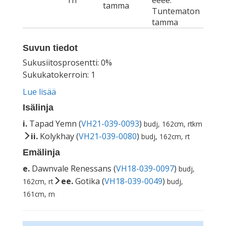
rn
eeee.
tamma
Tuntematon
tamma
Suvun tiedot
Sukusiitosprosentti: 0%
Sukukatokerroin: 1
Lue lisää
Isälinja
i.
Tapad Yemn (
VH21-039-0093
)
budj, 162cm, rtkm
ii.
Kolykhay (
VH21-039-0080
)
budj, 162cm, rt
Emälinja
e.
Dawnvale Renessans (
VH18-039-0097
)
budj,
ee.
Gotika (
VH18-039-0049
)
162cm, rt
budj,
161cm, rn