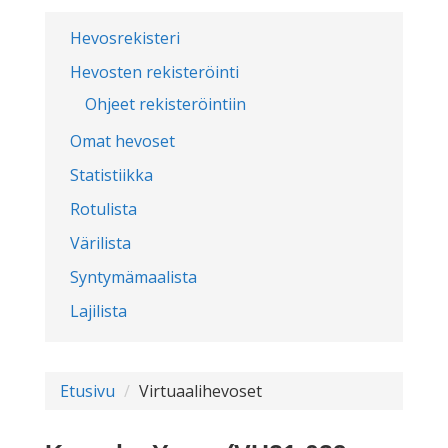
Hevosrekisteri
Hevosten rekisteröinti
Ohjeet rekisteröintiin
Omat hevoset
Statistiikka
Rotulista
Värilista
Syntymämaalista
Lajilista
Etusivu
Virtuaalihevoset