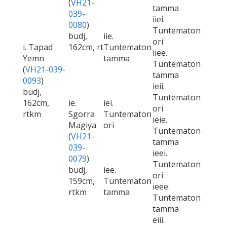
(
VH21-
tamma
039-
iiei.
0080
)
Tuntematon
budj,
iie.
ori
i. Tapad
162cm, rt
Tuntematon
iiee.
Yemn
tamma
Tuntematon
(
VH21-039-
tamma
0093
)
ieii.
budj,
Tuntematon
162cm,
ie.
iei.
ori
rtkm
Sgorra
Tuntematon
ieie.
Magiya
ori
Tuntematon
(
VH21-
tamma
039-
ieei.
0079
)
Tuntematon
budj,
iee.
ori
159cm,
Tuntematon
ieee.
rtkm
tamma
Tuntematon
tamma
eiii.