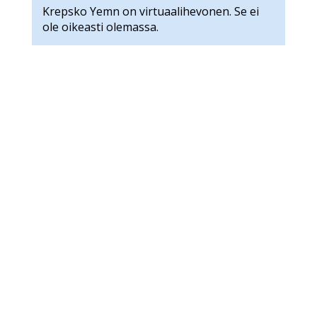
Krepsko Yemn on virtuaalihevonen. Se ei
ole oikeasti olemassa.