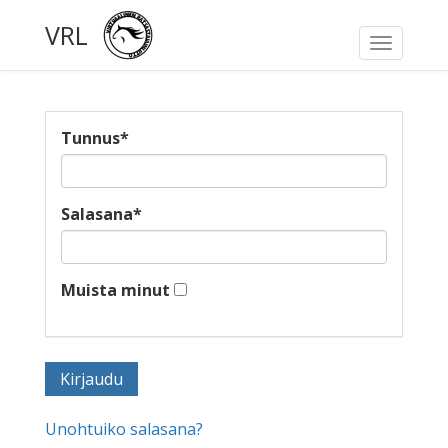
VRL
Toggle
navigati
Tunnus
*
Salasana
*
Muista minut
Unohtuiko salasana?