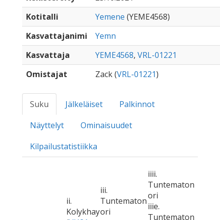
Kotitalli
Yemene
(YEME4568)
Kasvattajanimi
Yemn
Kasvattaja
YEME4568
,
VRL-01221
Omistajat
Zack (
VRL-01221
)
Suku
Jälkeläiset
Palkinnot
Näyttelyt
Ominaisuudet
Kilpailustatistiikka
iiii.
Tuntematon
iii.
ori
ii.
Tuntematon
iiie.
Kolykhay
ori
Tuntematon