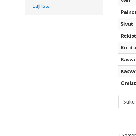
Väri
Lajilista
Paino
Sivut
Rekist
Kotita
Kasva
Kasva
Omist
Suku
i. Same