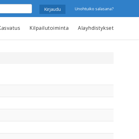
Unohtuiko salasana?
Kasvatus
Kilpailutoiminta
Alayhdistykset