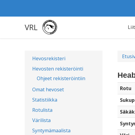
VRL
Lii
Etusi
Hevosrekisteri
Hevosten rekisteröinti
Heab
Ohjeet rekisteröintiin
Rotu
Omat hevoset
Statistiikka
Sukup
Rotulista
Säkäk
Värilista
Synty
Syntymämaalista