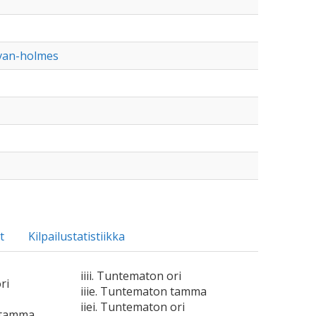
-van-holmes
t
Kilpailustatistiikka
iiii. Tuntematon ori
ri
iiie. Tuntematon tamma
iiei. Tuntematon ori
 tamma