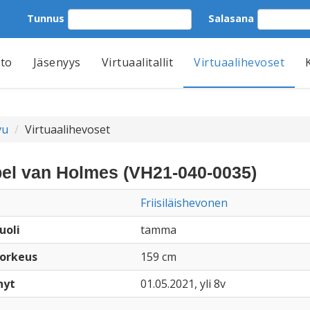
Tunnus
Salasana
tto
Jäsenyys
Virtuaalitallit
Virtuaalihevoset
vu
Virtuaalihevoset
el van Holmes (VH21-040-0035)
Friisiläishevonen
uoli
tamma
orkeus
159 cm
nyt
01.05.2021, yli 8v