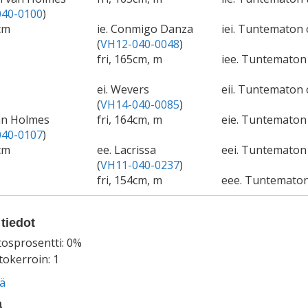
40-0100
)
cm
ie. Conmigo Danza
iei. Tuntematon 
(
VH12-040-0048
)
fri, 165cm, m
iee. Tuntemato
ei. Wevers
eii. Tuntematon 
(
VH14-040-0085
)
van Holmes
fri, 164cm, m
eie. Tuntemato
40-0107
)
cm
ee. Lacrissa
eei. Tuntematon 
(
VH11-040-0237
)
fri, 154cm, m
eee. Tuntemato
tiedot
tosprosentti: 0%
okerroin: 1
ää
a