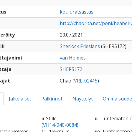
tus
kouluratsastus
http://chaorita.net/poni/heabel
eröity
20.07.2021
lli
Sherlock Friesians
(SHER5172)
ttajanimi
van Holmes
ttaja
SHER5172
ajat
Chao (
VRL-02415
)
Jälkeläiset
Palkinnot
Näyttelyt
Ominaisuude
ii. Stille
iii. Tuntematon o
(
VH14-040-0084
)
n van Holmes
fri, 165cm, m
iie. Tuntematon