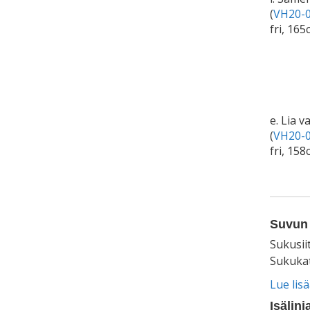
(
VH20-0
fri, 165
e. Lia 
(
VH20-0
fri, 158
Suvun 
Sukusii
Sukukat
Lue lis
Isälinj