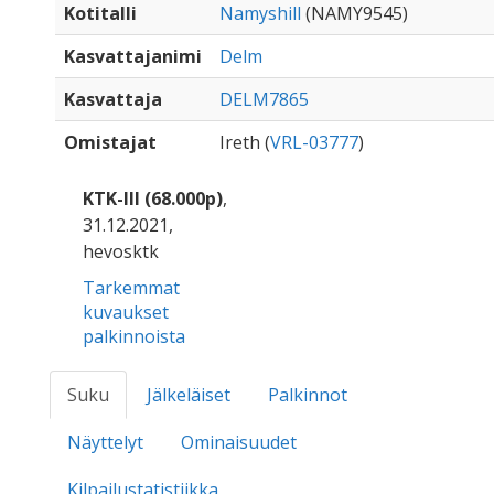
Kotitalli
Namyshill
(NAMY9545)
Kasvattajanimi
Delm
Kasvattaja
DELM7865
Omistajat
Ireth (
VRL-03777
)
KTK-III (68.000p)
,
31.12.2021,
hevosktk
Tarkemmat
kuvaukset
palkinnoista
Suku
Jälkeläiset
Palkinnot
Näyttelyt
Ominaisuudet
Kilpailustatistiikka