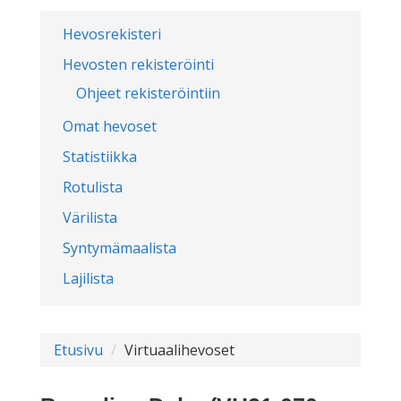
Hevosrekisteri
Hevosten rekisteröinti
Ohjeet rekisteröintiin
Omat hevoset
Statistiikka
Rotulista
Värilista
Syntymämaalista
Lajilista
Etusivu
Virtuaalihevoset