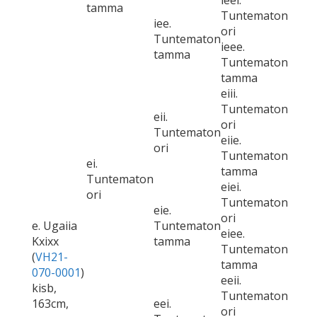
ieei.
tamma
Tuntematon
iee.
ori
Tuntematon
ieee.
tamma
Tuntematon
tamma
eiii.
Tuntematon
eii.
ori
Tuntematon
eiie.
ori
Tuntematon
ei.
tamma
Tuntematon
eiei.
ori
Tuntematon
eie.
ori
e. Ugaiia
Tuntematon
eiee.
Kxixx
tamma
Tuntematon
(
VH21-
tamma
070-0001
)
eeii.
kisb,
Tuntematon
163cm,
eei.
ori