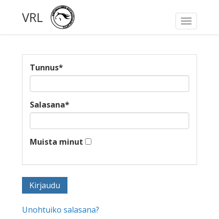
VRL
Toggle
navigati
Tunnus
*
Salasana
*
Muista minut
Unohtuiko salasana?