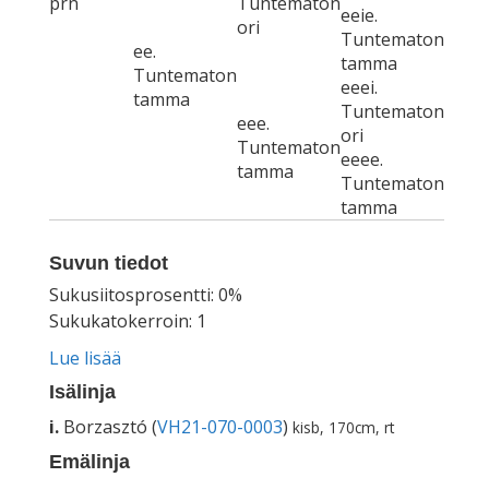
prn
Tuntematon
eeie.
ori
Tuntematon
ee.
tamma
Tuntematon
eeei.
tamma
Tuntematon
eee.
ori
Tuntematon
eeee.
tamma
Tuntematon
tamma
Suvun tiedot
Sukusiitosprosentti: 0%
Sukukatokerroin: 1
Lue lisää
Isälinja
i.
Borzasztó (
VH21-070-0003
)
kisb, 170cm, rt
Emälinja