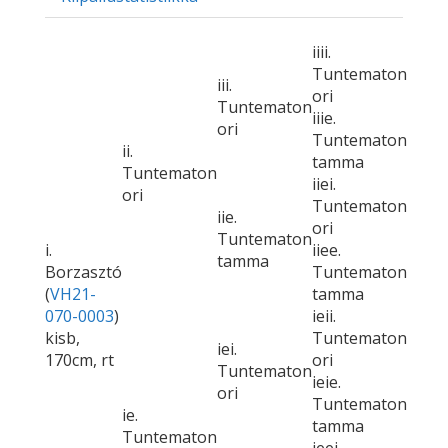
iiii.
Tuntematon
iii.
ori
Tuntematon
iiie.
ori
Tuntematon
ii.
tamma
Tuntematon
iiei.
ori
Tuntematon
iie.
ori
Tuntematon
i.
iiee.
tamma
Borzasztó
Tuntematon
(
VH21-
tamma
070-0003
)
ieii.
kisb,
Tuntematon
iei.
170cm, rt
ori
Tuntematon
ieie.
ori
Tuntematon
ie.
tamma
Tuntematon