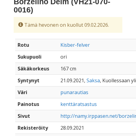
Borzelino Delm (VH21-070-
0016)
Tämä hevonen on kuollut 09.02.2026.
Rotu
Kisber-felver
Sukupuoli
ori
Säkäkorkeus
167 cm
Syntynyt
21.09.2021,
Saksa
, Kuollessaan yli
Väri
punarautias
Painotus
kenttäratsastus
Sivut
http://namy.irppasen.net/borzel
Rekisteröity
28.09.2021