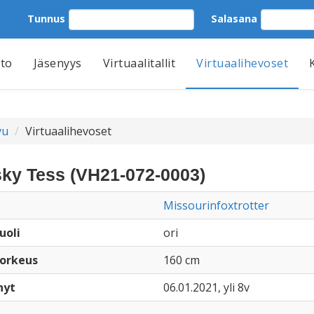
Tunnus
Salasana
tto
Jäsenyys
Virtuaalitallit
Virtuaalihevoset
vu
Virtuaalihevoset
sky Tess (VH21-072-0003)
Missourinfoxtrotter
uoli
ori
orkeus
160 cm
nyt
06.01.2021, yli 8v