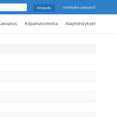
Unohtuiko salasana?
Kasvatus
Kilpailutoiminta
Alayhdistykset