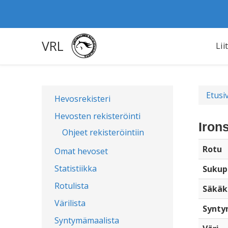
VRL
Lii
Etusi
Hevosrekisteri
Hevosten rekisteröinti
Iron
Ohjeet rekisteröintiin
Rotu
Omat hevoset
Statistiikka
Sukup
Rotulista
Säkäk
Värilista
Synty
Syntymämaalista