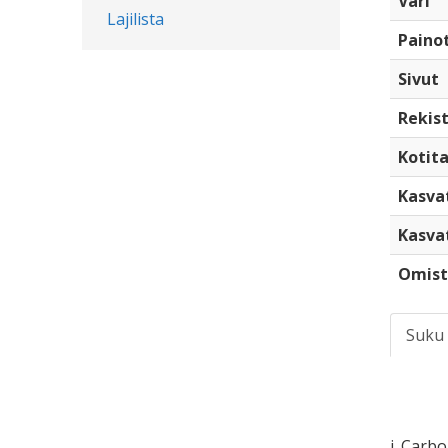
Väri
Lajilista
Paino
Sivut
Rekist
Kotita
Kasva
Kasva
Omist
Suku
i. Carb