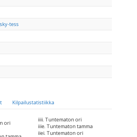
nsky-tess
t
Kilpailustatistiikka
iiii. Tuntematon ori
n ori
iiie. Tuntematon tamma
iiei. Tuntematon ori
ton tamma