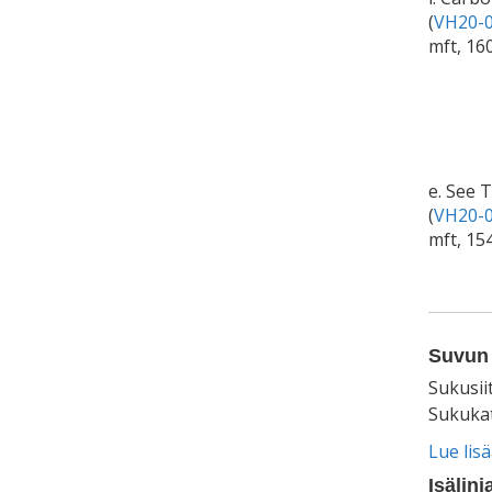
(
VH20-0
mft, 16
e. See 
(
VH20-0
mft, 15
Suvun 
Sukusii
Sukukat
Lue lis
Isälinj