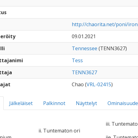
tus
http://chaorita.net/poni/iro
eröity
09.01.2021
lli
Tennessee
(TENN3627)
ttajanimi
Tess
ttaja
TENN3627
ajat
Chao (
VRL-02415
)
Jälkeläiset
Palkinnot
Näyttelyt
Ominaisuude
iii. Tuntemato
ii. Tuntematon ori
onium
iie. Tuntema