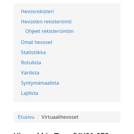
Hevosrekisteri
Hevosten rekisteröinti
Ohjeet rekisteröintiin
Omat hevoset
Statistiikka
Rotulista
Värilista
Syntymämaalista
Lajilista
Etusivu
Virtuaalihevoset