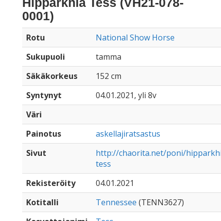
Hipparkhia Tess (VH21-078-
0001)
Rotu
National Show Horse
Sukupuoli
tamma
Säkäkorkeus
152 cm
Syntynyt
04.01.2021, yli 8v
Väri
Painotus
askellajiratsastus
Sivut
http://chaorita.net/poni/hipparkh
tess
Rekisteröity
04.01.2021
Kotitalli
Tennessee
(TENN3627)