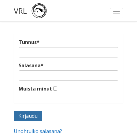
VRL
Toggle
navigati
Tunnus
*
Salasana
*
Muista minut
Unohtuiko salasana?