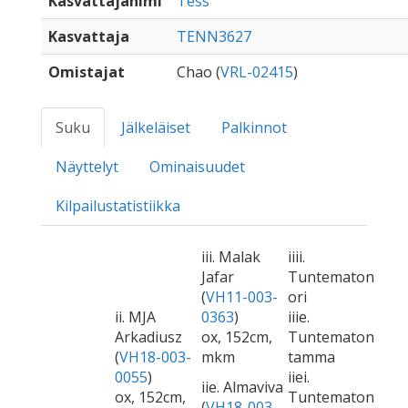
Kasvattajanimi
Tess
Kasvattaja
TENN3627
Omistajat
Chao (
VRL-02415
)
Suku
Jälkeläiset
Palkinnot
Näyttelyt
Ominaisuudet
Kilpailustatistiikka
iii. Malak
iiii.
Jafar
Tuntematon
(
VH11-003-
ori
ii. MJA
0363
)
iiie.
Arkadiusz
ox, 152cm,
Tuntematon
(
VH18-003-
mkm
tamma
0055
)
iiei.
iie. Almaviva
ox, 152cm,
Tuntematon
(
VH18-003-