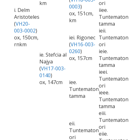
km
ori
0003
)
i. Delm
iiee.
ox, 151cm,
Aristoteles
Tuntematon
km
(
VH20-
tamma
003-0002
)
ieii.
ox, 150cm,
iei. Rigonec
Tuntematon
rnkm
(
VH16-003-
ori
0260
)
ieie.
ie. Stefcia al
ox, 157cm
Tuntematon
Najya
tamma
(
VH17-003-
ieei.
0140
)
Tuntematon
ox, 147cm
iee.
ori
Tuntematon
ieee.
tamma
Tuntematon
tamma
eiii.
Tuntematon
eii.
ori
Tuntematon
eiie.
ori