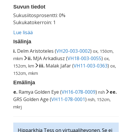
Suvun tiedot
Sukusiitosprosentti: 0%
Sukukatokerroin: 1
Lue lisää
Isälinja
i.
Delm Aristoteles (
VH20-003-0002
)
ox, 150cm,
ii.
MJA Arkadiusz (
VH18-003-0055
)
rnkm
ox,
iii.
Malak Jafar (
VH11-003-0363
)
152cm, km
ox,
152cm, mkm
Emälinja
e.
Ramya Golden Eye (
VH16-078-0009
)
ee.
nsh
GRS Golden Age (
VH11-078-0001
)
nsh, 152cm,
rnkrj
Hipparkhia Tess on virtuaalihevonen. Se ei