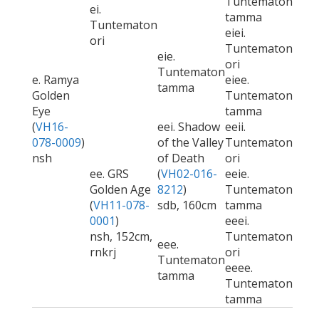
Tuntematon
ei.
tamma
Tuntematon
eiei.
ori
Tuntematon
eie.
ori
Tuntematon
e. Ramya
eiee.
tamma
Golden
Tuntematon
Eye
tamma
(
VH16-
eei. Shadow
eeii.
078-0009
)
of the Valley
Tuntematon
nsh
of Death
ori
ee. GRS
(
VH02-016-
eeie.
Golden Age
8212
)
Tuntematon
(
VH11-078-
sdb, 160cm
tamma
0001
)
eeei.
nsh, 152cm,
Tuntematon
eee.
rnkrj
ori
Tuntematon
eeee.
tamma
Tuntematon
tamma