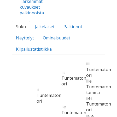
Tarkemmat
kuvaukset
palkinnoista
Suku
Jälkeläiset
Palkinnot
Näyttelyt
Ominaisuudet
Kilpailustatistiikka
iiii.
Tuntematon
iii.
ori
Tuntematon
iiie.
ori
Tuntematon
ii.
tamma
Tuntematon
iiei.
ori
Tuntematon
iie.
ori
Tuntematon
iiee.