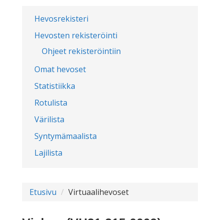
Hevosrekisteri
Hevosten rekisteröinti
Ohjeet rekisteröintiin
Omat hevoset
Statistiikka
Rotulista
Värilista
Syntymämaalista
Lajilista
Etusivu
Virtuaalihevoset