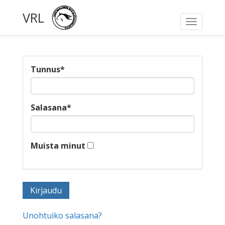
VRL
Toggle
navigati
Tunnus
*
Salasana
*
Muista minut
Unohtuiko salasana?