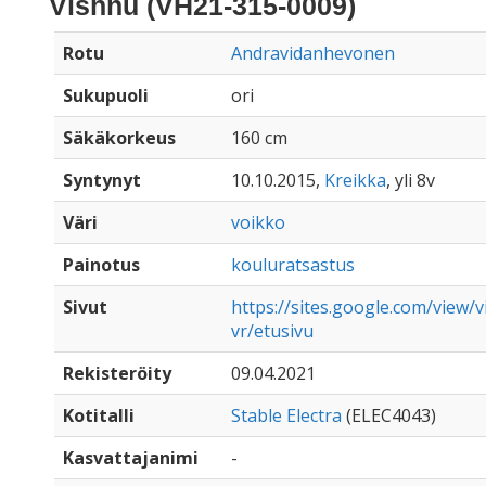
Vishnu (VH21-315-0009)
Rotu
Andravidanhevonen
Sukupuoli
ori
Säkäkorkeus
160 cm
Syntynyt
10.10.2015,
Kreikka
, yli 8v
Väri
voikko
Painotus
kouluratsastus
Sivut
https://sites.google.com/view/
vr/etusivu
Rekisteröity
09.04.2021
Kotitalli
Stable Electra
(ELEC4043)
Kasvattajanimi
-