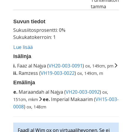
Tuntematon
tamma
Suvun tiedot
Sukusiitosprosentti: 0%
Sukukatokerroin: 1
Lue lisää
Isälinja
i.
Faaz al Najya (
VH20-003-0091
)
ox, 149cm, prn
ii.
Ramzess (
VH19-003-0022
)
ox, 149cm, rn
Emälinja
e.
Maraandah al Najya (
VH20-003-0092
)
ox,
ee.
Imperial Makaarim (
VH15-003-
151cm, rnkm
0008
)
ox, 148cm
Faadl al Wim ox on virtuaalihevonen. Se ei