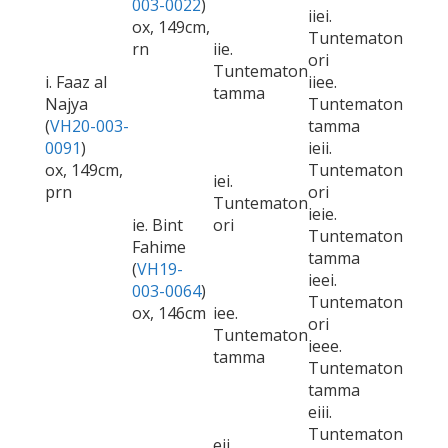
003-0022
)
iiei.
ox, 149cm,
Tuntematon
rn
iie.
ori
Tuntematon
i. Faaz al
iiee.
tamma
Najya
Tuntematon
(
VH20-003-
tamma
0091
)
ieii.
ox, 149cm,
Tuntematon
iei.
prn
ori
Tuntematon
ieie.
ie. Bint
ori
Tuntematon
Fahime
tamma
(
VH19-
ieei.
003-0064
)
Tuntematon
ox, 146cm
iee.
ori
Tuntematon
ieee.
tamma
Tuntematon
tamma
eiii.
Tuntematon
eii.