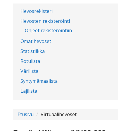
Hevosrekisteri
Hevosten rekisteröinti
Ohjeet rekisteröintiin
Omat hevoset
Statistiikka
Rotulista
Värilista
Syntymämaalista
Lajilista
Etusivu
Virtuaalihevoset