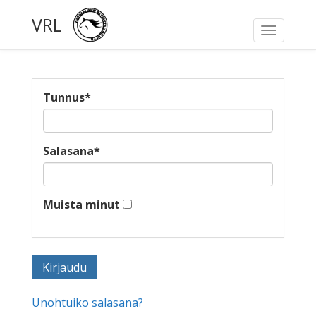
VRL
Toggle
navigati
Tunnus
*
Salasana
*
Muista minut
Unohtuiko salasana?