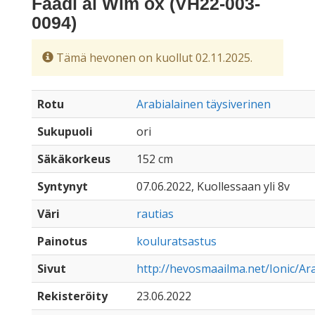
Faadl al Wim ox (VH22-003-
0094)
Tämä hevonen on kuollut 02.11.2025.
Rotu
Arabialainen täysiverinen
Sukupuoli
ori
Säkäkorkeus
152 cm
Syntynyt
07.06.2022, Kuollessaan yli 8v
Väri
rautias
Painotus
kouluratsastus
Sivut
http://hevosmaailma.net/Ionic/Ara
Rekisteröity
23.06.2022