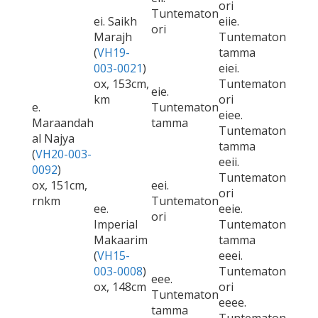
ori
Tuntematon
ei. Saikh
eiie.
ori
Marajh
Tuntematon
(
VH19-
tamma
003-0021
)
eiei.
ox, 153cm,
Tuntematon
eie.
km
ori
e.
Tuntematon
eiee.
Maraandah
tamma
Tuntematon
al Najya
tamma
(
VH20-003-
eeii.
0092
)
Tuntematon
ox, 151cm,
eei.
ori
rnkm
Tuntematon
ee.
eeie.
ori
Imperial
Tuntematon
Makaarim
tamma
(
VH15-
eeei.
003-0008
)
Tuntematon
eee.
ox, 148cm
ori
Tuntematon
eeee.
tamma