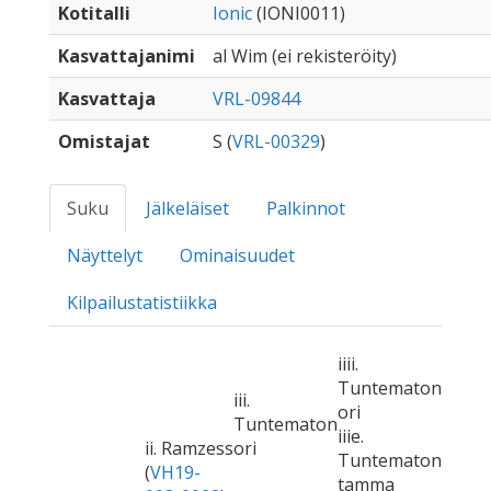
Kotitalli
Ionic
(IONI0011)
Kasvattajanimi
al Wim (ei rekisteröity)
Kasvattaja
VRL-09844
Omistajat
S (
VRL-00329
)
Suku
Jälkeläiset
Palkinnot
Näyttelyt
Ominaisuudet
Kilpailustatistiikka
iiii.
Tuntematon
iii.
ori
Tuntematon
iiie.
ii. Ramzess
ori
Tuntematon
(
VH19-
tamma