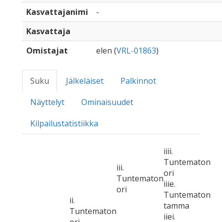
Kasvattajanimi
-
Kasvattaja
Omistajat
elen (
VRL-01863
)
Suku
Jälkeläiset
Palkinnot
Näyttelyt
Ominaisuudet
Kilpailustatistiikka
iiii.
Tuntematon
iii.
ori
Tuntematon
iiie.
ori
Tuntematon
ii.
tamma
Tuntematon
iiei.