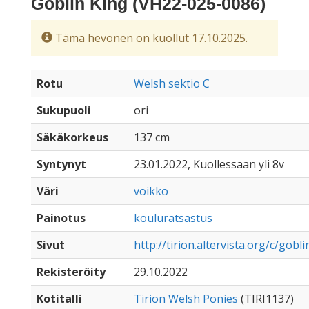
Goblin King (VH22-025-0086)
Tämä hevonen on kuollut 17.10.2025.
Rotu
Welsh sektio C
Sukupuoli
ori
Säkäkorkeus
137 cm
Syntynyt
23.01.2022, Kuollessaan yli 8v
Väri
voikko
Painotus
kouluratsastus
Sivut
http://tirion.altervista.org/c/gobl
Rekisteröity
29.10.2022
Kotitalli
Tirion Welsh Ponies
(TIRI1137)