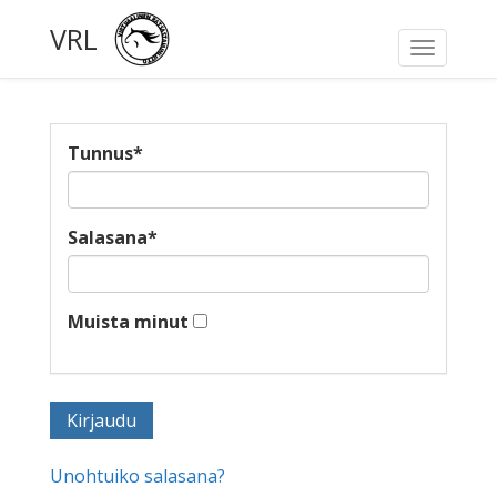
VRL
Toggle
navigati
Tunnus
*
Salasana
*
Muista minut
Unohtuiko salasana?