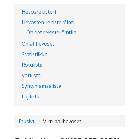
Hevosrekisteri
Hevosten rekisteröinti
Ohjeet rekisteröintiin
Omat hevoset
Statistiikka
Rotulista
Värilista
Syntymämaalista
Lajilista
Etusivu
Virtuaalihevoset