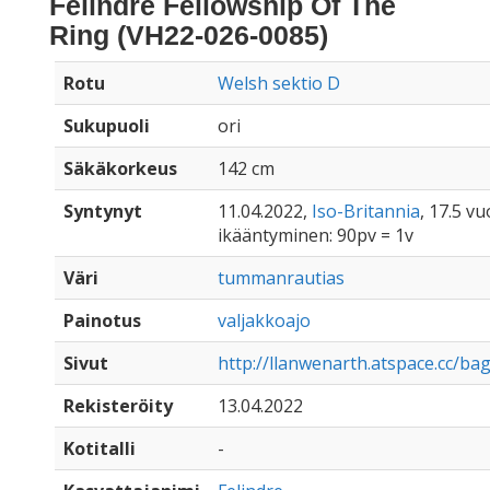
Felindre Fellowship Of The
Ring (VH22-026-0085)
Rotu
Welsh sektio D
Sukupuoli
ori
Säkäkorkeus
142 cm
Syntynyt
11.04.2022,
Iso-Britannia
, 17.5 vu
ikääntyminen: 90pv = 1v
Väri
tummanrautias
Painotus
valjakkoajo
Sivut
http://llanwenarth.atspace.cc/ba
Rekisteröity
13.04.2022
Kotitalli
-