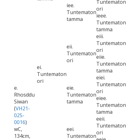
Tuntematon
iee.
ori
Tuntematon
ieee.
tamma
Tuntematon
tamma
eiii.
Tuntematon
eii.
ori
Tuntematon
eiie.
ori
Tuntematon
ei.
tamma
Tuntematon
eiei.
ori
Tuntematon
e.
eie.
ori
Rhosddu
Tuntematon
eiee.
Siwan
tamma
Tuntematon
(
VH21-
tamma
025-
eeii.
0016
)
Tuntematon
wC,
eei.
ori
134cm,
Tuntematon
eeie.