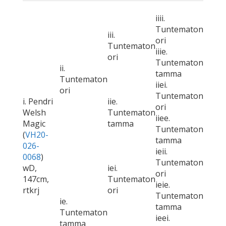
iiii.
Tuntematon
iii.
ori
Tuntematon
iiie.
ori
Tuntematon
ii.
tamma
Tuntematon
iiei.
ori
Tuntematon
i. Pendri
iie.
ori
Welsh
Tuntematon
iiee.
Magic
tamma
Tuntematon
(
VH20-
tamma
026-
ieii.
0068
)
Tuntematon
wD,
iei.
ori
147cm,
Tuntematon
ieie.
rtkrj
ori
Tuntematon
ie.
tamma
Tuntematon
ieei.
tamma