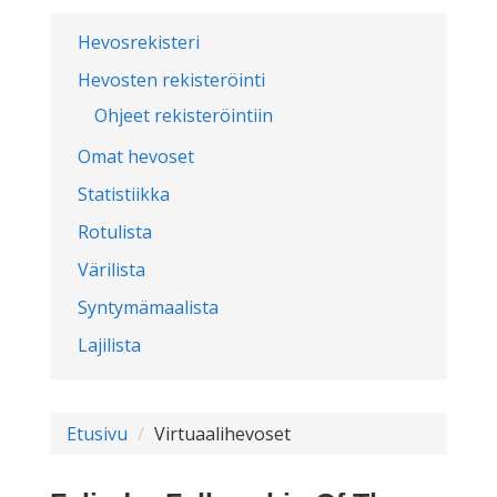
Hevosrekisteri
Hevosten rekisteröinti
Ohjeet rekisteröintiin
Omat hevoset
Statistiikka
Rotulista
Värilista
Syntymämaalista
Lajilista
Etusivu
Virtuaalihevoset