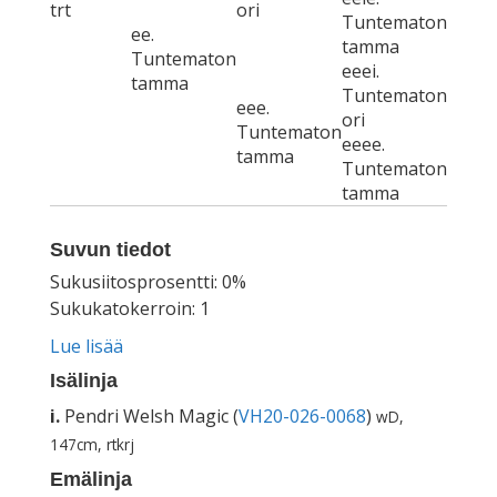
trt
ori
Tuntematon
ee.
tamma
Tuntematon
eeei.
tamma
Tuntematon
eee.
ori
Tuntematon
eeee.
tamma
Tuntematon
tamma
Suvun tiedot
Sukusiitosprosentti: 0%
Sukukatokerroin: 1
Lue lisää
Isälinja
i.
Pendri Welsh Magic (
VH20-026-0068
)
wD,
147cm, rtkrj
Emälinja