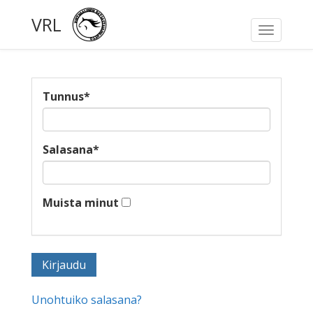
VRL
Toggle
navigati
Tunnus
*
Salasana
*
Muista minut
Unohtuiko salasana?