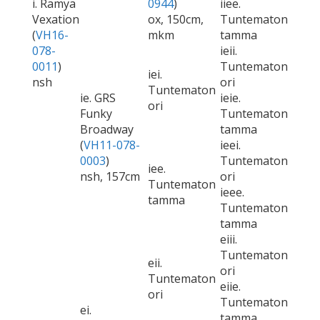
i. Ramya
0944
)
iiee.
Vexation
ox, 150cm,
Tuntematon
(
VH16-
mkm
tamma
078-
ieii.
0011
)
Tuntematon
iei.
nsh
ori
Tuntematon
ie. GRS
ieie.
ori
Funky
Tuntematon
Broadway
tamma
(
VH11-078-
ieei.
0003
)
Tuntematon
iee.
nsh, 157cm
ori
Tuntematon
ieee.
tamma
Tuntematon
tamma
eiii.
Tuntematon
eii.
ori
Tuntematon
eiie.
ori
Tuntematon
ei.
tamma