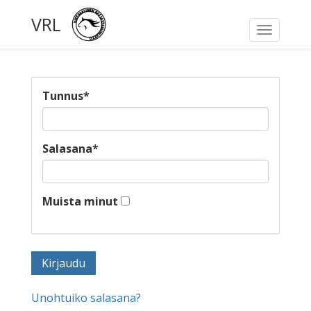
VRL
Toggle
navigati
Tunnus
*
Salasana
*
Muista minut
Unohtuiko salasana?