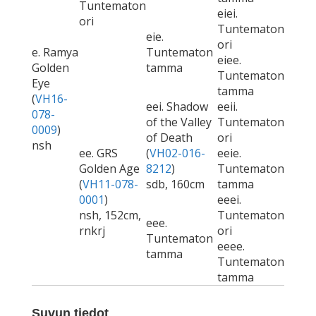
Tuntematon
eiei.
ori
Tuntematon
eie.
ori
e. Ramya
Tuntematon
eiee.
Golden
tamma
Tuntematon
Eye
tamma
(
VH16-
eei. Shadow
eeii.
078-
of the Valley
Tuntematon
0009
)
of Death
ori
nsh
ee. GRS
(
VH02-016-
eeie.
Golden Age
8212
)
Tuntematon
(
VH11-078-
sdb, 160cm
tamma
0001
)
eeei.
nsh, 152cm,
Tuntematon
eee.
rnkrj
ori
Tuntematon
eeee.
tamma
Tuntematon
tamma
Suvun tiedot