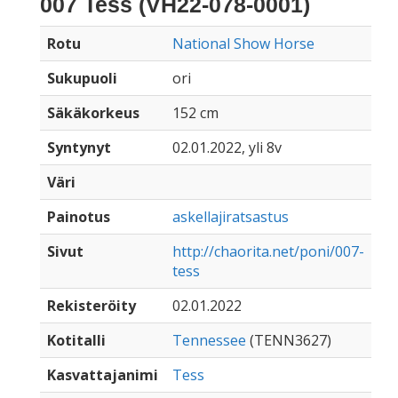
007 Tess (VH22-078-0001)
Rotu
National Show Horse
Sukupuoli
ori
Säkäkorkeus
152 cm
Syntynyt
02.01.2022, yli 8v
Väri
Painotus
askellajiratsastus
Sivut
http://chaorita.net/poni/007-
tess
Rekisteröity
02.01.2022
Kotitalli
Tennessee
(TENN3627)
Kasvattajanimi
Tess