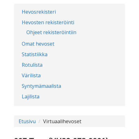
Hevosrekisteri
Hevosten rekisteröinti
Ohjeet rekisteröintiin
Omat hevoset
Statistiikka
Rotulista
Värilista
Syntymämaalista
Lajilista
Etusivu
Virtuaalihevoset