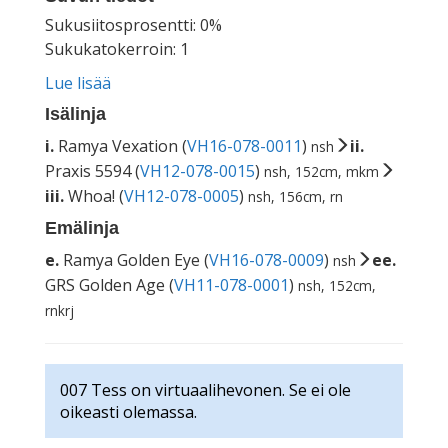
Sukusiitosprosentti: 0%
Sukukatokerroin: 1
Lue lisää
Isälinja
i.
Ramya Vexation (
VH16-078-0011
)
ii.
nsh
Praxis 5594 (
VH12-078-0015
)
nsh, 152cm, mkm
iii.
Whoa! (
VH12-078-0005
)
nsh, 156cm, rn
Emälinja
e.
Ramya Golden Eye (
VH16-078-0009
)
ee.
nsh
GRS Golden Age (
VH11-078-0001
)
nsh, 152cm,
rnkrj
007 Tess on virtuaalihevonen. Se ei ole
oikeasti olemassa.