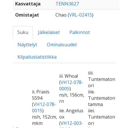
Kasvattaja
TENN3627
Omistajat
Chao (
VRL-02415
)
Suku
Jälkeläiset
Palkinnot
Näyttelyt
Ominaisuudet
Kilpailustatistiikka
iiii.
iii. Whoa!
Tuntematon
(
VH12-078-
ori
0005
)
ii. Praxis
iiie.
nsh, 156cm,
5594
Tuntematon
rn
(
VH12-078-
tamma
0015
)
iie. Angelus
iiei.
nsh, 152cm,
ox
Tuntematon
mkm
(
VH12-003-
ori