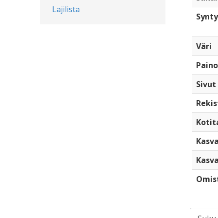
Lajilista
Synty
Väri
Paino
Sivut
Rekis
Kotita
Kasva
Kasva
Omis