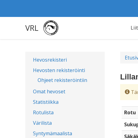
VRL
Lii
Etusi
Hevosrekisteri
Hevosten rekisteröinti
Lill
Ohjeet rekisteröintiin
Omat hevoset
Täm
Statistiikka
Rotulista
Rotu
Värilista
Sukup
Syntymämaalista
Säkä