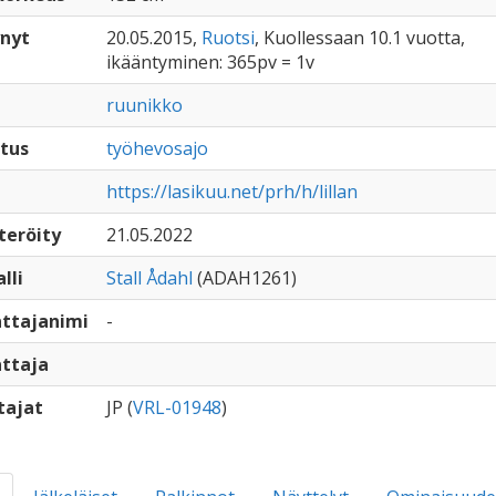
nyt
20.05.2015,
Ruotsi
, Kuollessaan 10.1 vuotta,
ikääntyminen: 365pv = 1v
ruunikko
tus
työhevosajo
https://lasikuu.net/prh/h/lillan
teröity
21.05.2022
lli
Stall Ådahl
(ADAH1261)
ttajanimi
-
ttaja
tajat
JP (
VRL-01948
)