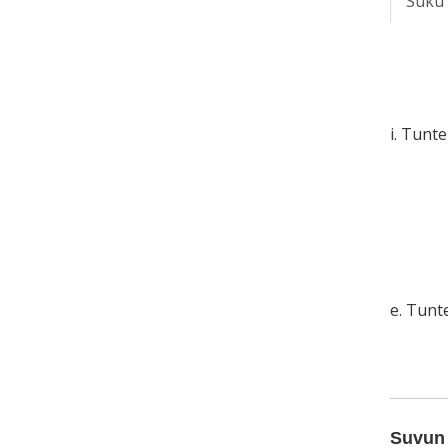
Suku
i. Tunt
e. Tun
Suvun 