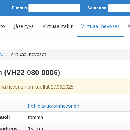
Tunnus
Salasana
tto
Jäsenyys
Virtuaalitallit
Virtuaalihevoset
vu
Virtuaalihevoset
an (VH22-080-0006)
ä hevonen on kuollut 27.06.2025.
Pohjoisruotsinhevonen
uoli
tamma
korkeus
152 cm