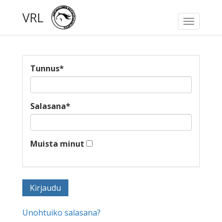
VRL
Toggle
navigati
Tunnus
*
Salasana
*
Muista minut
Unohtuiko salasana?