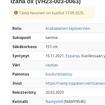
Izana ox (VH23-003-0063)
Tämä hevonen on kuollut 17.09.2025.
Rotu
Arabialainen täysiverinen
Sukupuoli
tamma
Säkäkorkeus
151 cm
Syntynyt
15.11.2021,
Espanja
, Kuollessaan y
Väri
rautias
Painotus
kouluratsastus
Sivut
https://namy.irppasen.net/izanao
Rekisteröity
20.02.2023
Kotitalli
Namyshill
(NAMY9545)