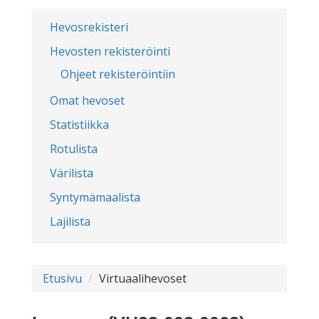
Hevosrekisteri
Hevosten rekisteröinti
Ohjeet rekisteröintiin
Omat hevoset
Statistiikka
Rotulista
Värilista
Syntymämaalista
Lajilista
Etusivu
Virtuaalihevoset