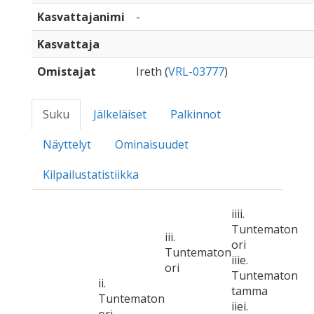
Kasvattajanimi
-
Kasvattaja
Omistajat
Ireth (
VRL-03777
)
Suku
Jälkeläiset
Palkinnot
Näyttelyt
Ominaisuudet
Kilpailustatistiikka
iiii.
Tuntematon
iii.
ori
Tuntematon
iiie.
ori
Tuntematon
ii.
tamma
Tuntematon
iiei.