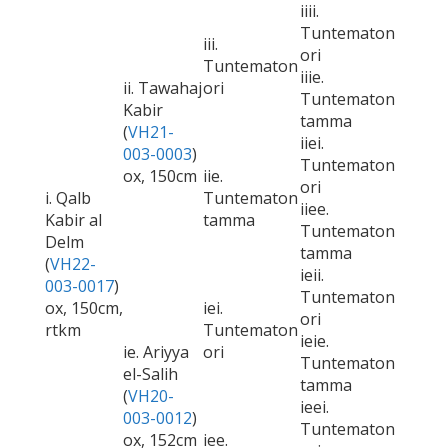
iiii.
Tuntematon
iii.
ori
Tuntematon
iiie.
ii. Tawahaj
ori
Tuntematon
Kabir
tamma
(
VH21-
iiei.
003-0003
)
Tuntematon
ox, 150cm
iie.
ori
i. Qalb
Tuntematon
iiee.
Kabir al
tamma
Tuntematon
Delm
tamma
(
VH22-
ieii.
003-0017
)
Tuntematon
ox, 150cm,
iei.
ori
rtkm
Tuntematon
ieie.
ie. Ariyya
ori
Tuntematon
el-Salih
tamma
(
VH20-
ieei.
003-0012
)
Tuntematon
ox, 152cm
iee.