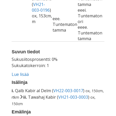
(
VH21-
tamma
003-0196
)
eeei.
ox, 153cm,
Tuntematon
eee.
m
ori
Tuntematon
eeee.
tamma
Tuntematon
tamma
Suvun tiedot
Sukusiitosprosentti: 0%
Sukukatokerroin: 1
Lue lisää
Isälinja
i.
Qalb Kabir al Delm (
VH22-003-0017
)
ox, 150cm,
ii.
Tawahaj Kabir (
VH21-003-0003
)
rtkm
ox,
150cm
Emälinja