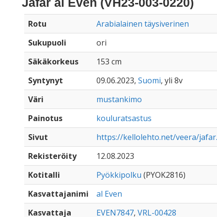
Jafar al Even (VH23-003-0220)
Rotu
Arabialainen täysiverinen
Sukupuoli
ori
Säkäkorkeus
153 cm
Syntynyt
09.06.2023,
Suomi
, yli 8v
Väri
mustankimo
Painotus
kouluratsastus
Sivut
https://kellolehto.net/veera/jafa
Rekisteröity
12.08.2023
Kotitalli
Pyökkipolku
(PYOK2816)
Kasvattajanimi
al Even
Kasvattaja
EVEN7847
,
VRL-00428