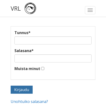
VRL
Toggle
navigati
Tunnus
*
Salasana
*
Muista minut
Unohtuiko salasana?