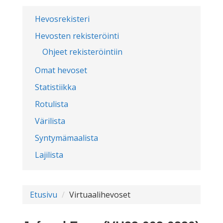
Hevosrekisteri
Hevosten rekisteröinti
Ohjeet rekisteröintiin
Omat hevoset
Statistiikka
Rotulista
Värilista
Syntymämaalista
Lajilista
Etusivu
Virtuaalihevoset