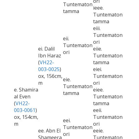
ori
Tuntematon
ieee.
tamma
Tuntematon
tamma
eiii.
Tuntematon
eii.
ori
Tuntematon
ei. Dalil
eiie.
ori
Ibn Haraz
Tuntematon
(
VH22-
tamma
003-0025
)
eiei.
ox, 156cm,
Tuntematon
eie.
m
ori
Tuntematon
e. Shamira
eiee.
tamma
al Even
Tuntematon
(
VH22-
tamma
003-0061
)
eeii.
ox, 154cm,
Tuntematon
eei.
m
ori
Tuntematon
ee. Abn El
eeie.
ori
Shameera
Tuntematon