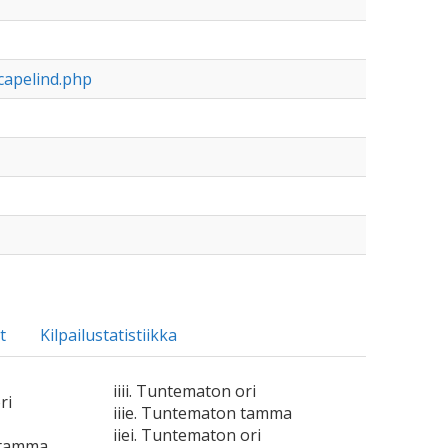
capelind.php
t
Kilpailustatistiikka
iiii. Tuntematon ori
ri
iiie. Tuntematon tamma
iiei. Tuntematon ori
 tamma