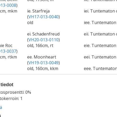
13-0008
)
1cm, mkm
ie. Starfreja
iei. Tuntematon 
(
VH17-013-0040
)
old
iee. Tuntemato
ei. Schadenfreud
eii. Tuntematon 
(
VH20-013-0110
)
ie Roc
old, 166cm, rt
eie. Tuntemato
13-0037
)
3cm, rtkm
ee. Moonheart
eei. Tuntematon 
(
VH19-013-0049
)
old, 160cm, kkm
eee. Tuntemato
tiedot
tosprosentti: 0%
okerroin: 1
ää
a