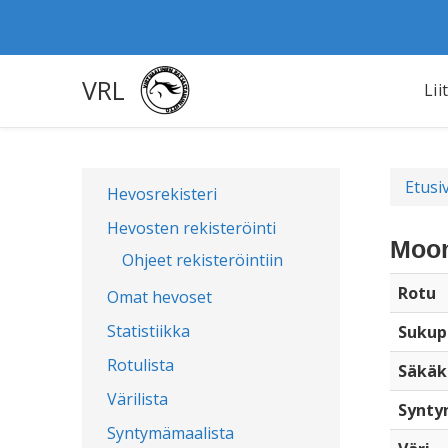
VRL
Lii
Etusi
Hevosrekisteri
Hevosten rekisteröinti
Moon
Ohjeet rekisteröintiin
Rotu
Omat hevoset
Statistiikka
Sukup
Rotulista
Säkäk
Värilista
Synty
Syntymämaalista