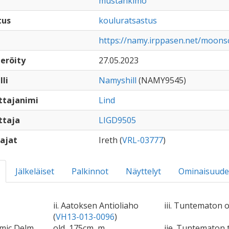
mustankimo
tus
kouluratsastus
https://namy.irppasen.net/moons
eröity
27.05.2023
lli
Namyshill
(NAMY9545)
ttajanimi
Lind
ttaja
LIGD9505
ajat
Ireth (
VRL-03777
)
Jälkeläiset
Palkinnot
Näyttelyt
Ominaisuude
ii. Aatoksen Antioliaho
iii. Tuntematon o
(
VH13-013-0096
)
emic Delm
old, 175cm, m
iie. Tuntematon