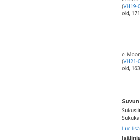
(
VH19-0
old, 17
e. Moon
(
VH21-0
old, 16
Suvun 
Sukusii
Sukukat
Lue lis
Isälinj