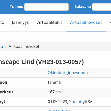
Tunnus
Salasana
tto
Jäsenyys
Virtuaalitallit
Virtuaalihevoset
vu
Virtuaalihevoset
scape Lind (VH23-013-0057)
Oldenburginhevonen
uoli
tamma
orkeus
167 cm
nyt
01.05.2023,
Suomi
, yli 8v