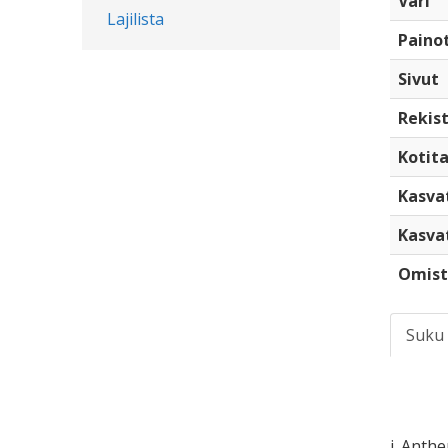
Väri
Lajilista
Paino
Sivut
Rekist
Kotita
Kasva
Kasva
Omist
Suku
i. Anth