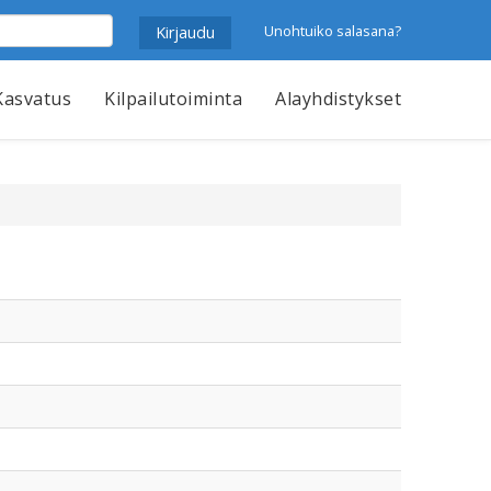
Unohtuiko salasana?
Kasvatus
Kilpailutoiminta
Alayhdistykset