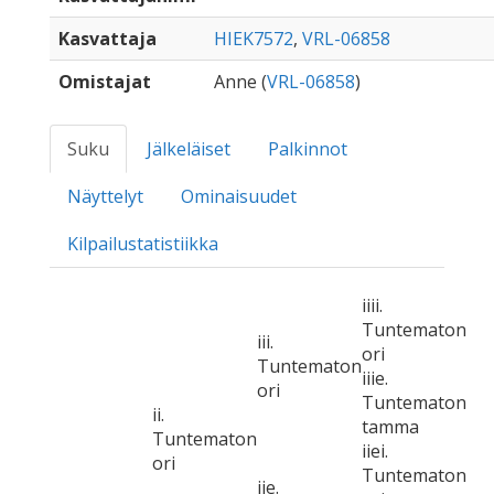
Kasvattaja
HIEK7572
,
VRL-06858
Omistajat
Anne (
VRL-06858
)
Suku
Jälkeläiset
Palkinnot
Näyttelyt
Ominaisuudet
Kilpailustatistiikka
iiii.
Tuntematon
iii.
ori
Tuntematon
iiie.
ori
Tuntematon
ii.
tamma
Tuntematon
iiei.
ori
Tuntematon
iie.