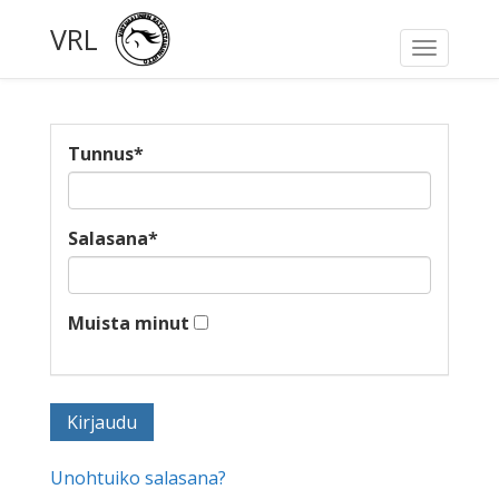
VRL
Toggle
navigati
Tunnus
*
Salasana
*
Muista minut
Unohtuiko salasana?