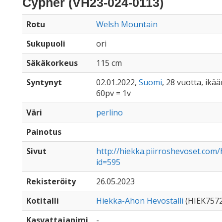
Cypher (VH23-024-0113)
Rotu
Welsh Mountain
Sukupuoli
ori
Säkäkorkeus
115 cm
Syntynyt
02.01.2022,
Suomi
, 28 vuotta, ikä
60pv = 1v
Väri
perlino
Painotus
Sivut
http://hiekka.piirroshevoset.com
id=595
Rekisteröity
26.05.2023
Kotitalli
Hiekka-Ahon Hevostalli
(HIEK7572
Kasvattajanimi
-