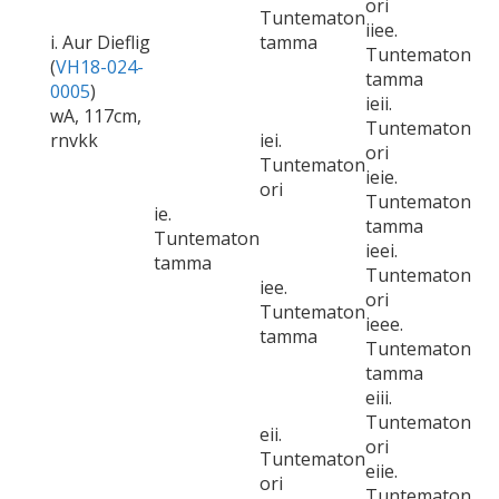
ori
Tuntematon
iiee.
i. Aur Dieflig
tamma
Tuntematon
(
VH18-024-
tamma
0005
)
ieii.
wA, 117cm,
Tuntematon
rnvkk
iei.
ori
Tuntematon
ieie.
ori
Tuntematon
ie.
tamma
Tuntematon
ieei.
tamma
Tuntematon
iee.
ori
Tuntematon
ieee.
tamma
Tuntematon
tamma
eiii.
Tuntematon
eii.
ori
Tuntematon
eiie.
ori
Tuntematon