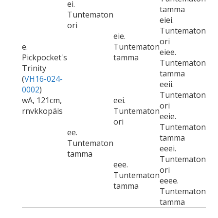
ei.
tamma
Tuntematon
eiei.
ori
Tuntematon
eie.
ori
e.
Tuntematon
eiee.
Pickpocket's
tamma
Tuntematon
Trinity
tamma
(
VH16-024-
eeii.
0002
)
Tuntematon
wA, 121cm,
eei.
ori
rnvkkopäis
Tuntematon
eeie.
ori
Tuntematon
ee.
tamma
Tuntematon
eeei.
tamma
Tuntematon
eee.
ori
Tuntematon
eeee.
tamma
Tuntematon
tamma