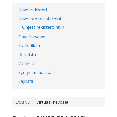
Hevosrekisteri
Hevosten rekisteröinti
Ohjeet rekisteröintiin
Omat hevoset
Statistiikka
Rotulista
Värilista
Syntymämaalista
Lajilista
Etusivu
Virtuaalihevoset