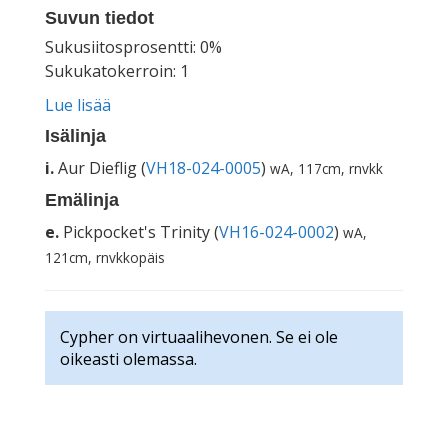
Suvun tiedot
Sukusiitosprosentti: 0%
Sukukatokerroin: 1
Lue lisää
Isälinja
i.
Aur Dieflig (
VH18-024-0005
)
wA, 117cm, rnvkk
Emälinja
e.
Pickpocket's Trinity (
VH16-024-0002
)
wA,
121cm, rnvkkopäis
Cypher on virtuaalihevonen. Se ei ole
oikeasti olemassa.