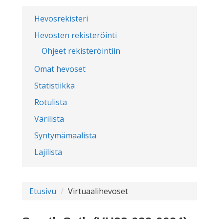
Hevosrekisteri
Hevosten rekisteröinti
Ohjeet rekisteröintiin
Omat hevoset
Statistiikka
Rotulista
Värilista
Syntymämaalista
Lajilista
Etusivu
Virtuaalihevoset