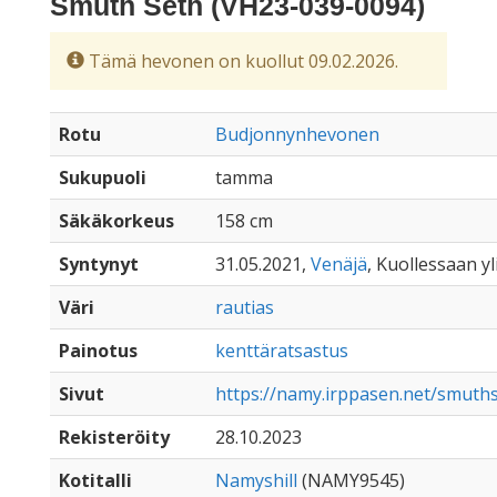
Smuth Seth (VH23-039-0094)
Tämä hevonen on kuollut 09.02.2026.
Rotu
Budjonnynhevonen
Sukupuoli
tamma
Säkäkorkeus
158 cm
Syntynyt
31.05.2021,
Venäjä
, Kuollessaan yl
Väri
rautias
Painotus
kenttäratsastus
Sivut
https://namy.irppasen.net/smuth
Rekisteröity
28.10.2023
Kotitalli
Namyshill
(NAMY9545)