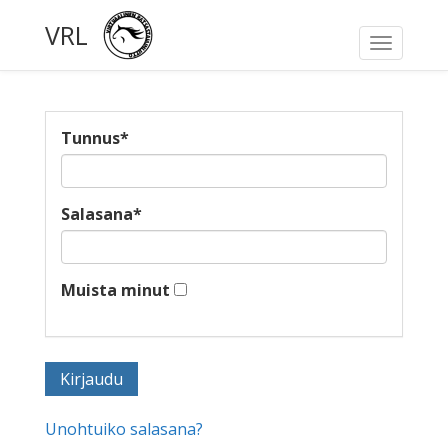
VRL
Toggle
navigati
Tunnus
*
Salasana
*
Muista minut
Unohtuiko salasana?