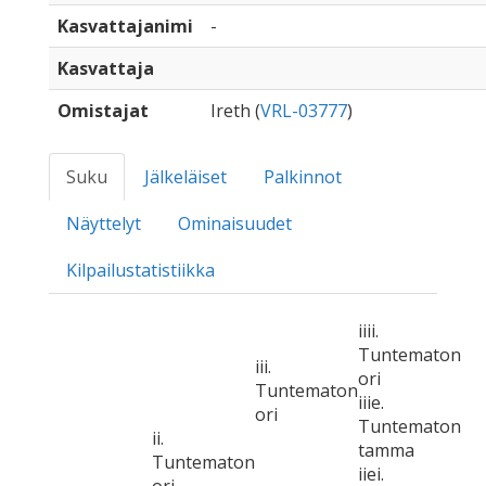
Kasvattajanimi
-
Kasvattaja
Omistajat
Ireth (
VRL-03777
)
Suku
Jälkeläiset
Palkinnot
Näyttelyt
Ominaisuudet
Kilpailustatistiikka
iiii.
Tuntematon
iii.
ori
Tuntematon
iiie.
ori
Tuntematon
ii.
tamma
Tuntematon
iiei.