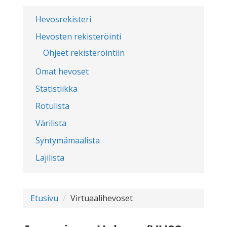
Hevosrekisteri
Hevosten rekisteröinti
Ohjeet rekisteröintiin
Omat hevoset
Statistiikka
Rotulista
Värilista
Syntymämaalista
Lajilista
Etusivu
Virtuaalihevoset