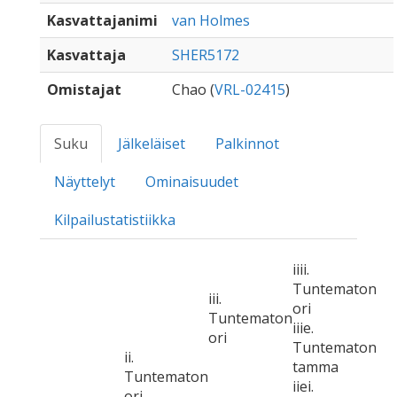
Kasvattajanimi
van Holmes
Kasvattaja
SHER5172
Omistajat
Chao (
VRL-02415
)
Suku
Jälkeläiset
Palkinnot
Näyttelyt
Ominaisuudet
Kilpailustatistiikka
iiii.
Tuntematon
iii.
ori
Tuntematon
iiie.
ori
Tuntematon
ii.
tamma
Tuntematon
iiei.
ori