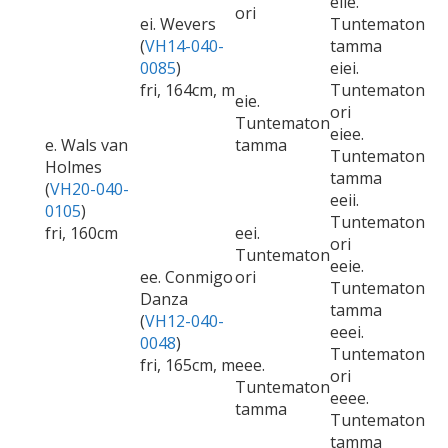
eiie.
ori
ei. Wevers
Tuntematon
(
VH14-040-
tamma
0085
)
eiei.
fri, 164cm, m
Tuntematon
eie.
ori
Tuntematon
eiee.
e. Wals van
tamma
Tuntematon
Holmes
tamma
(
VH20-040-
eeii.
0105
)
Tuntematon
fri, 160cm
eei.
ori
Tuntematon
eeie.
ee. Conmigo
ori
Tuntematon
Danza
tamma
(
VH12-040-
eeei.
0048
)
Tuntematon
fri, 165cm, m
eee.
ori
Tuntematon
eeee.
tamma
Tuntematon
tamma