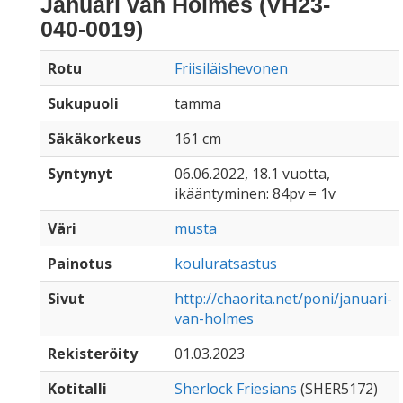
Januari van Holmes (VH23-
040-0019)
Rotu
Friisiläishevonen
Sukupuoli
tamma
Säkäkorkeus
161 cm
Syntynyt
06.06.2022, 18.1 vuotta,
ikääntyminen: 84pv = 1v
Väri
musta
Painotus
kouluratsastus
Sivut
http://chaorita.net/poni/januari-
van-holmes
Rekisteröity
01.03.2023
Kotitalli
Sherlock Friesians
(SHER5172)