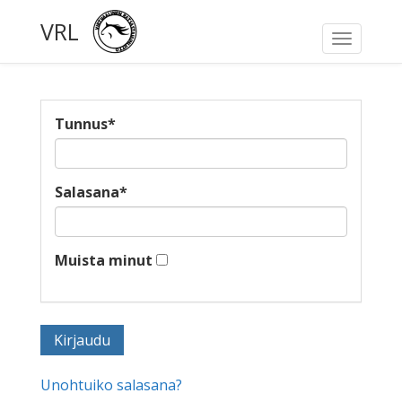
VRL
Toggle
navigati
Tunnus
*
Salasana
*
Muista minut
Unohtuiko salasana?