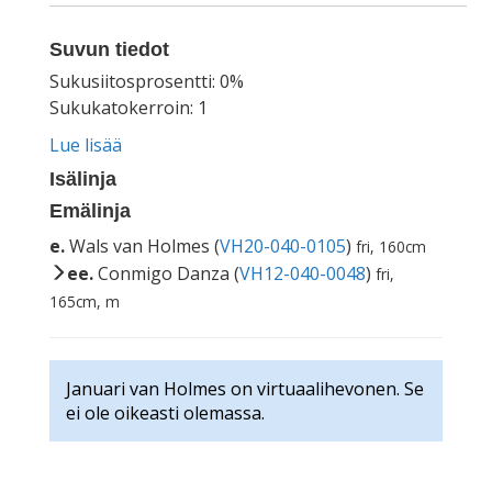
Suvun tiedot
Sukusiitosprosentti: 0%
Sukukatokerroin: 1
Lue lisää
Isälinja
Emälinja
e.
Wals van Holmes (
VH20-040-0105
)
fri, 160cm
ee.
Conmigo Danza (
VH12-040-0048
)
fri,
165cm, m
Januari van Holmes on virtuaalihevonen. Se
ei ole oikeasti olemassa.