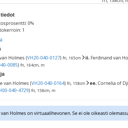
fri, 158cm, 
tiedot
tosprosentti: 0%
okerroin: 1
ää
a
van Holmes (
VH20-040-0127
)
ii.
Ferdinand van Ho
fri, 165cm
40-0085
)
fri, 164cm, m
ja
e van Holmes (
VH20-040-0164
)
ee.
Cornelia of Dj
fri, 158cm
H00-040-4729
)
fri, 158cm, m
van Holmes on virtuaalihevonen. Se ei ole oikeasti olemassa