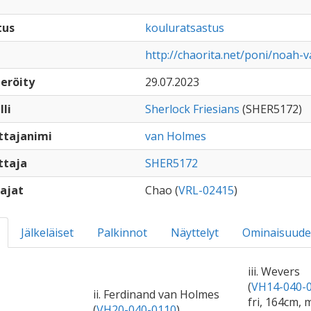
tus
kouluratsastus
http://chaorita.net/poni/noah-
eröity
29.07.2023
lli
Sherlock Friesians
(SHER5172)
ttajanimi
van Holmes
ttaja
SHER5172
ajat
Chao (
VRL-02415
)
Jälkeläiset
Palkinnot
Näyttelyt
Ominaisuude
iii. Wevers
(
VH14-040-
ii. Ferdinand van Holmes
fri, 164cm, 
(
VH20-040-0110
)