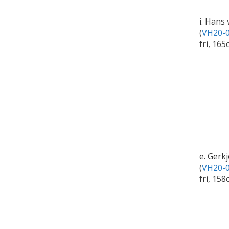
i. Hans
(
VH20-0
fri, 165
e. Gerk
(
VH20-0
fri, 158