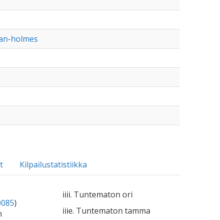
van-holmes
t
Kilpailustatistiikka
iiii. Tuntematon ori
0085
)
iiie. Tuntematon tamma
m