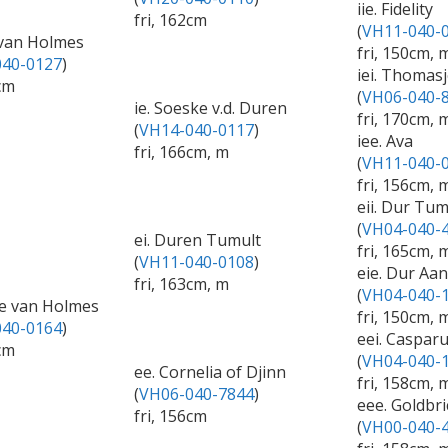
iie. Fidelity
fri, 162cm
(
VH11-040-
 van Holmes
fri, 150cm, 
40-0127
)
iei. Thomasj
cm
(
VH06-040-
ie. Soeske v.d. Duren
fri, 170cm, 
(
VH14-040-0117
)
iee. Ava
fri, 166cm, m
(
VH11-040-
fri, 156cm, 
eii. Dur Tu
(
VH04-040-
ei. Duren Tumult
fri, 165cm, 
(
VH11-040-0108
)
eie. Dur A
fri, 163cm, m
(
VH04-040-
je van Holmes
fri, 150cm, 
40-0164
)
eei. Casparu
cm
(
VH04-040-
ee. Cornelia of Djinn
fri, 158cm, 
(
VH06-040-7844
)
eee. Goldbr
fri, 156cm
(
VH00-040-