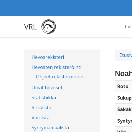
VRL
Lii
Etusi
Hevosrekisteri
Hevosten rekisteröinti
Noah
Ohjeet rekisteröintiin
Rotu
Omat hevoset
Statistiikka
Sukup
Rotulista
Säkäk
Värilista
Synty
Syntymämaalista