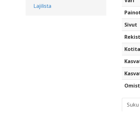
Väri
Lajilista
Paino
Sivut
Rekist
Kotita
Kasva
Kasva
Omist
Suku