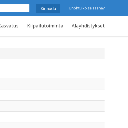
Unohtuiko salasana?
Kasvatus
Kilpailutoiminta
Alayhdistykset