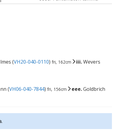
m
lmes (
VH20-040-0110
)
iii.
Wevers
fri, 162cm
inn (
VH06-040-7844
)
eee.
Goldbrich
fri, 156cm
.