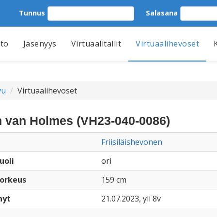
Tunnus
Salasana
tto
Jäsenyys
Virtuaalitallit
Virtuaalihevoset
vu
Virtuaalihevoset
 van Holmes (VH23-040-0086)
Friisiläishevonen
uoli
ori
orkeus
159 cm
nyt
21.07.2023, yli 8v