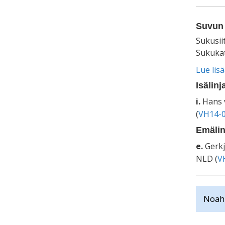
Suvun 
Sukusii
Sukukat
Lue lis
Isälinj
i.
Hans 
(
VH14-0
Emälin
e.
Gerkj
NLD (
V
Noah 