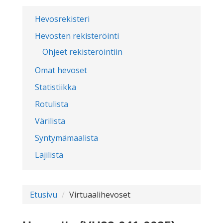
Hevosrekisteri
Hevosten rekisteröinti
Ohjeet rekisteröintiin
Omat hevoset
Statistiikka
Rotulista
Värilista
Syntymämaalista
Lajilista
Etusivu
Virtuaalihevoset