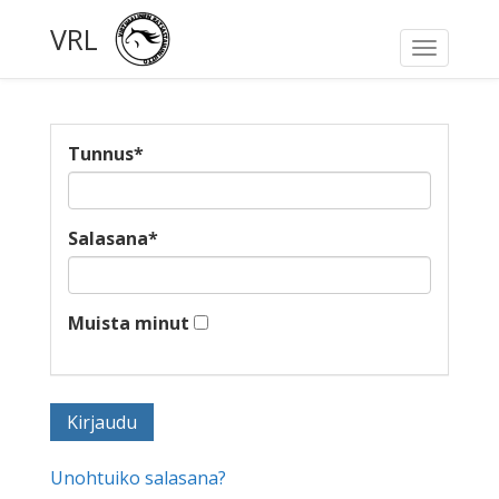
VRL
Toggle
navigati
Tunnus
*
Salasana
*
Muista minut
Unohtuiko salasana?