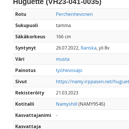
Huguette (VH23-041-0035)
Rotu
Perchenhevonen
Sukupuoli
tamma
Säkäkorkeus
166 cm
Syntynyt
26.07.2022,
Ranska
, yli 8v
Väri
musta
Painotus
työhevosajo
Sivut
https://namy.irppasen.net/hugue
Rekisteröity
21.03.2023
Kotitalli
Namyshill
(NAMY9545)
Kasvattajanimi
-
Kasvattaja