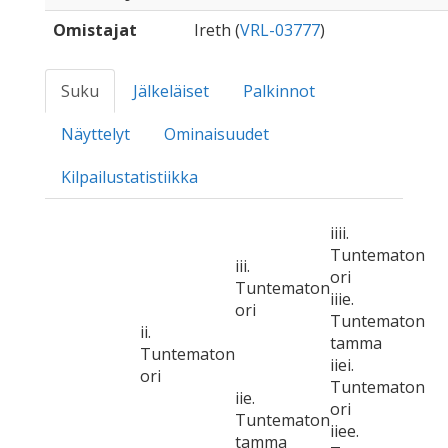
Omistajat
Ireth (
VRL-03777
)
Suku
Jälkeläiset
Palkinnot
Näyttelyt
Ominaisuudet
Kilpailustatistiikka
iiii.
Tuntematon
iii.
ori
Tuntematon
iiie.
ori
Tuntematon
ii.
tamma
Tuntematon
iiei.
ori
Tuntematon
iie.
ori
Tuntematon
iiee.
tamma