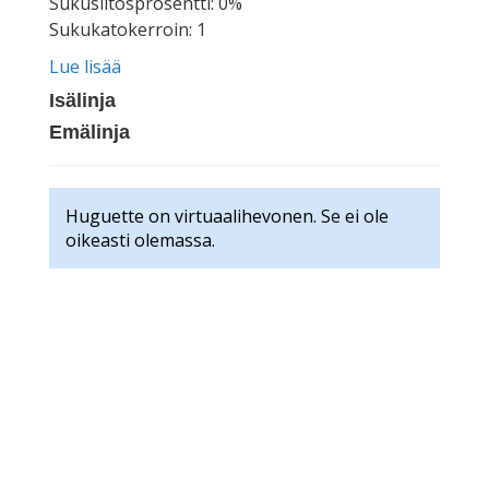
Sukusiitosprosentti: 0%
Sukukatokerroin: 1
Lue lisää
Isälinja
Emälinja
Huguette on virtuaalihevonen. Se ei ole
oikeasti olemassa.