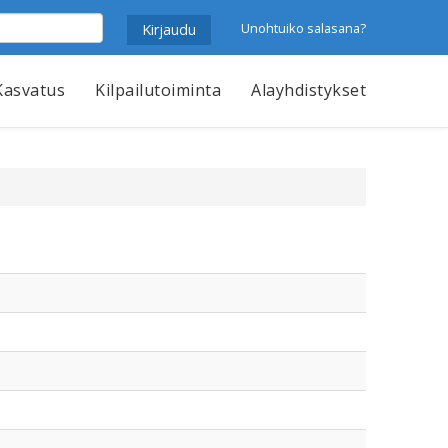
Unohtuiko salasana?
Kasvatus
Kilpailutoiminta
Alayhdistykset