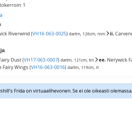
okerroin: 1
ää
a
ick Riverwind (
VH16-063-0025
)
ii.
Carvenn
dartm, 126cm, mrn
ja
Fairy Dust (
VH17-063-0007
)
ee.
Nerywick Fa
dartm, 121cm, trn
e Fairy Wings (
VH16-063-0016
)
dartm, 119cm, rt
hill's Frida on virtuaalihevonen. Se ei ole oikeasti olemassa