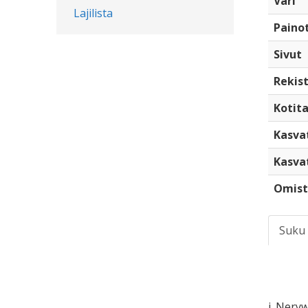
Väri
Lajilista
Paino
Sivut
Rekist
Kotita
Kasva
Kasva
Omist
Suku
i. Nery