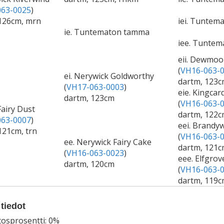
63-0025
)
126cm, mrn
iei. Tuntema
ie. Tuntematon tamma
iee. Tunte
eii. Dewmoor
(
VH16-063-
ei. Nerywick Goldworthy
dartm, 123c
(
VH17-063-0003
)
eie. Kingcar
dartm, 123cm
(
VH16-063-
Fairy Dust
dartm, 122c
63-0007
)
eei. Brandy
121cm, trn
(
VH16-063-
ee. Nerywick Fairy Cake
dartm, 121c
(
VH16-063-0023
)
eee. Elfgrov
dartm, 120cm
(
VH16-063-
dartm, 119cm
tiedot
tosprosentti: 0%