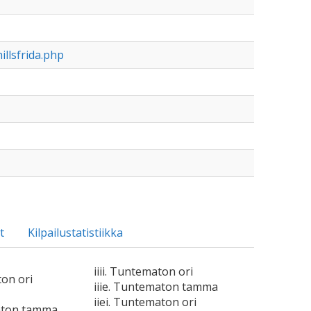
llsfrida.php
t
Kilpailustatistiikka
iiii. Tuntematon ori
ton ori
iiie. Tuntematon tamma
iiei. Tuntematon ori
aton tamma