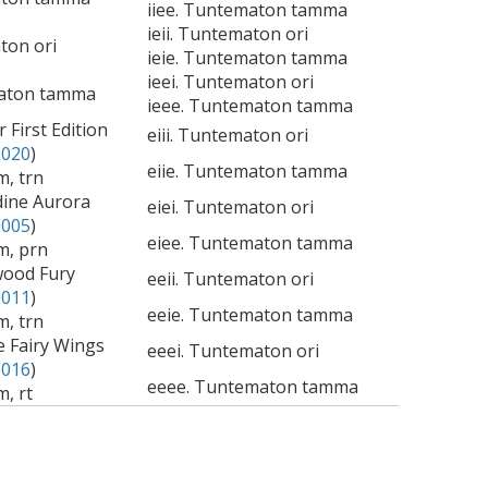
iiee. Tuntematon tamma
ieii. Tuntematon ori
ton ori
ieie. Tuntematon tamma
ieei. Tuntematon ori
maton tamma
ieee. Tuntematon tamma
 First Edition
eiii. Tuntematon ori
0020
)
eiie. Tuntematon tamma
m, trn
dine Aurora
eiei. Tuntematon ori
0005
)
eiee. Tuntematon tamma
m, prn
wood Fury
eeii. Tuntematon ori
0011
)
eeie. Tuntematon tamma
m, trn
e Fairy Wings
eeei. Tuntematon ori
0016
)
eeee. Tuntematon tamma
, rt