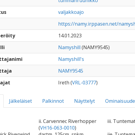
tummanruunikko
tus
valjakkoajo
https://namy.irppasen.net/namyshi
eröity
14.01.2023
lli
Namyshill
(NAMY9545)
ttajanimi
Namyshill's
ttaja
NAMY9545
ajat
Ireth (
VRL-03777
)
Jälkeläiset
Palkinnot
Näyttelyt
Ominaisuude
ii. Carvennec Riverhopper
iii. Tuntema
(
VH16-063-0010
)
wick Riverwind
dartm, 125cm, rnkm
iie. Tuntem