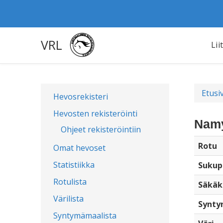
VRL
Lii
Etusi
Hevosrekisteri
Hevosten rekisteröinti
Namy
Ohjeet rekisteröintiin
Rotu
Omat hevoset
Statistiikka
Sukup
Rotulista
Säkäk
Värilista
Synty
Syntymämaalista