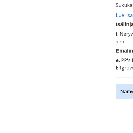
Sukukat
Lue lis
Isälinj
i.
Neryw
rnkm
Emälin
e.
PP's 
Elfgrov
Namys