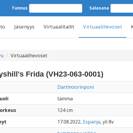
Tunnus
Salasana
tto
Jäsenyys
Virtuaalitallit
Virtuaalihevoset
vu
Virtuaalihevoset
shill's Frida (VH23-063-0001)
Dartmoorinponi
uoli
tamma
orkeus
124 cm
nyt
17.08.2022,
Espanja
, yli 8v