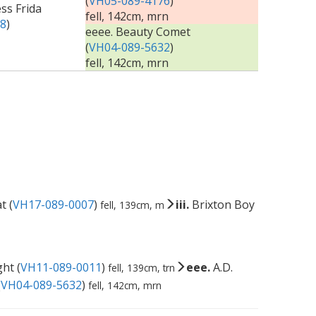
(
VH05-089-4176
)
ess Frida
fell, 142cm, mrn
8
)
eeee. Beauty Comet
(
VH04-089-5632
)
fell, 142cm, mrn
t (
VH17-089-0007
)
iii.
Brixton Boy
fell, 139cm, m
ht (
VH11-089-0011
)
eee.
A.D.
fell, 139cm, trn
(
VH04-089-5632
)
fell, 142cm, mrn