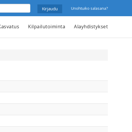
Unohtuiko salasana?
Kasvatus
Kilpailutoiminta
Alayhdistykset