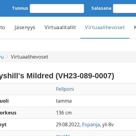
Tunnus
Salasana
tto
Jäsenyys
Virtuaalitallit
Virtuaalihevoset
vu
Virtuaalihevoset
shill's Mildred (VH23-089-0007)
Fellponi
uoli
tamma
orkeus
136 cm
nyt
29.08.2022,
Espanja
, yli 8v