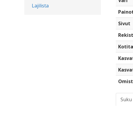
Väri
Lajilista
Paino
Sivut
Rekist
Kotita
Kasva
Kasva
Omist
Suku