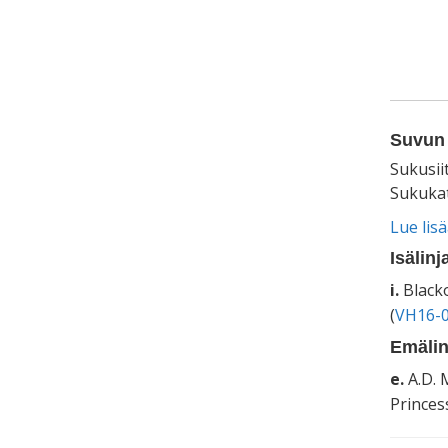
Suvun 
Sukusii
Sukukat
Lue lis
Isälinj
i.
Black
(
VH16-0
Emälin
e.
A.D. M
Princess