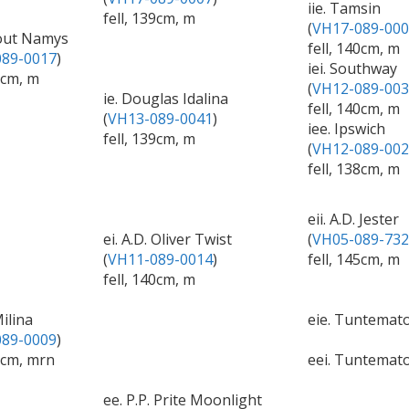
iie. Tamsin
fell, 139cm, m
(
VH17-089-000
kout Namys
fell, 140cm, m
89-0017
)
iei. Southway
9cm, m
(
VH12-089-003
ie. Douglas Idalina
fell, 140cm, m
(
VH13-089-0041
)
iee. Ipswich
fell, 139cm, m
(
VH12-089-002
fell, 138cm, m
eii. A.D. Jester
ei. A.D. Oliver Twist
(
VH05-089-732
(
VH11-089-0014
)
fell, 145cm, m
fell, 140cm, m
Milina
eie. Tuntemat
89-0009
)
40cm, mrn
eei. Tuntemato
ee. P.P. Prite Moonlight