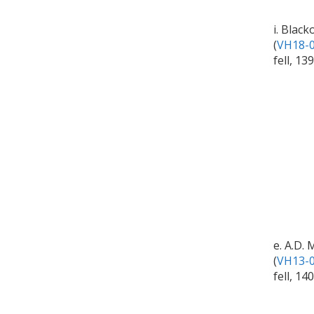
i. Blac
(
VH18-0
fell, 13
e. A.D. 
(
VH13-0
fell, 1