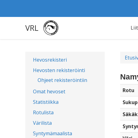
VRL
Lii
Etusi
Hevosrekisteri
Hevosten rekisteröinti
Namy
Ohjeet rekisteröintiin
Rotu
Omat hevoset
Statistiikka
Sukup
Rotulista
Säkäk
Värilista
Synty
Syntymämaalista