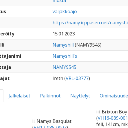
musta
tus
valjakkoajo
https://namy.irppasen.net/namyshi
eröity
15.01.2023
lli
Namyshill
(NAMY9545)
ttajanimi
Namyshill's
ttaja
NAMY9545
ajat
Ireth (
VRL-03777
)
Jälkeläiset
Palkinnot
Näyttelyt
Ominaisuude
iii. Brixton Boy
(
VH16-089-001
ii. Namys Basquiat
fell, 141cm, m
(
VH17-089-0007
)