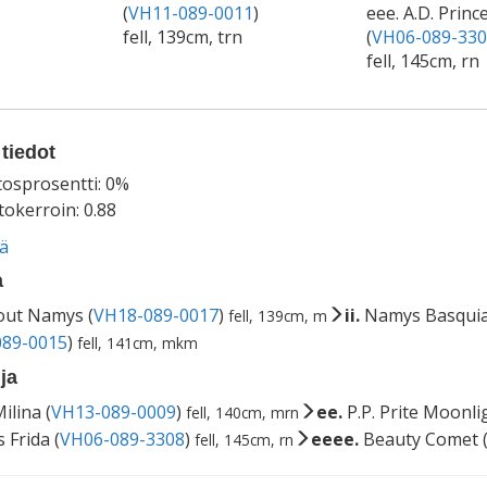
(
VH11-089-0011
)
eee. A.D. Princ
fell, 139cm, trn
(
VH06-089-330
fell, 145cm, rn
tiedot
tosprosentti: 0%
okerroin: 0.88
ää
a
out Namys (
VH18-089-0017
)
ii.
Namys Basquia
fell, 139cm, m
89-0015
)
fell, 141cm, mkm
ja
ilina (
VH13-089-0009
)
ee.
P.P. Prite Moonlig
fell, 140cm, mrn
 Frida (
VH06-089-3308
)
eeee.
Beauty Comet 
fell, 145cm, rn