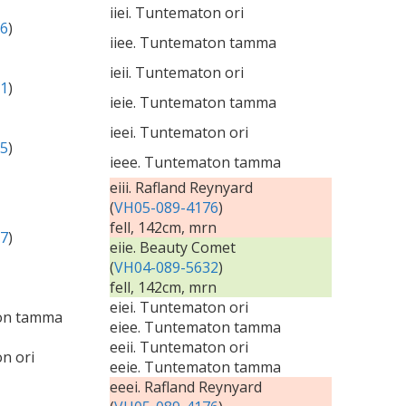
iiei. Tuntematon ori
6
)
iiee. Tuntematon tamma
ieii. Tuntematon ori
1
)
ieie. Tuntematon tamma
ieei. Tuntematon ori
5
)
ieee. Tuntematon tamma
eiii. Rafland Reynyard
(
VH05-089-4176
)
fell, 142cm, mrn
7
)
eiie. Beauty Comet
(
VH04-089-5632
)
fell, 142cm, mrn
eiei. Tuntematon ori
on tamma
eiee. Tuntematon tamma
eeii. Tuntematon ori
n ori
eeie. Tuntematon tamma
eeei. Rafland Reynyard