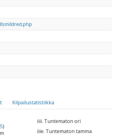
llsmildred.php
t
Kilpailustatistiikka
iiii. Tuntematon ori
5
)
iiie. Tuntematon tamma
km