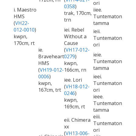
ori
0358
)
i. Maestro
iiee.
trak, 170cm,
HMS
Tuntematon
trn
(
VH22-
tamma
012-0010
)
iei. Rebel
ieii.
kwpn,
Without a
Tuntematon
170cm, rt
Cause
ori
ie.
(
VH17-012-
ieie.
Braveheart
0279
)
Tuntematon
HMS
kwpn,
tamma
(
VH19-012-
166cm, rn
0006
)
ieei.
iee. Lori
kwpn,
Tuntematon
(
VH18-012-
167cm, trt
ori
0246
)
ieee.
kwpn,
Tuntematon
169cm, rt
tamma
eiii.
eii. Chimera
Tuntematon
xx
ori
(
VH13-006-