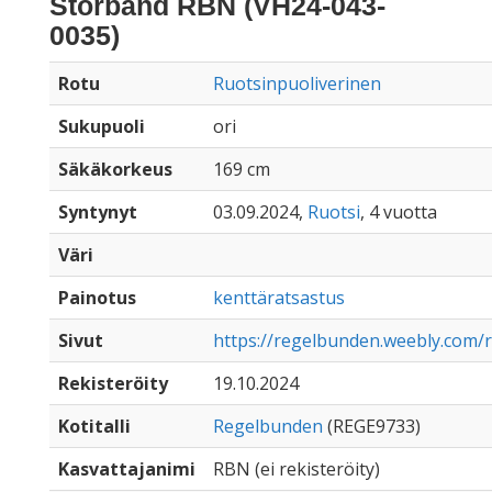
Storband RBN (VH24-043-
0035)
Rotu
Ruotsinpuoliverinen
Sukupuoli
ori
Säkäkorkeus
169 cm
Syntynyt
03.09.2024,
Ruotsi
, 4 vuotta
Väri
Painotus
kenttäratsastus
Sivut
https://regelbunden.weebly.com/
Rekisteröity
19.10.2024
Kotitalli
Regelbunden
(REGE9733)
Kasvattajanimi
RBN (ei rekisteröity)