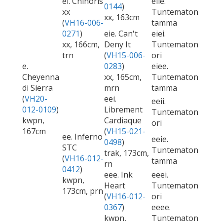
ei. Chinoris
eiie.
0144
)
xx
Tuntematon
xx, 163cm
(
VH16-006-
tamma
0271
)
eie. Can't
eiei.
xx, 166cm,
Deny It
Tuntematon
trn
(
VH15-006-
ori
e.
0283
)
eiee.
Cheyenna
xx, 165cm,
Tuntematon
di Sierra
mrn
tamma
(
VH20-
eei.
eeii.
012-0109
)
Librement
Tuntematon
kwpn,
Cardiaque
ori
167cm
(
VH15-021-
ee. Inferno
eeie.
0498
)
STC
Tuntematon
trak, 173cm,
(
VH16-012-
tamma
rn
0412
)
eee. Ink
eeei.
kwpn,
Heart
Tuntematon
173cm, prn
(
VH16-012-
ori
0367
)
eeee.
kwpn,
Tuntematon