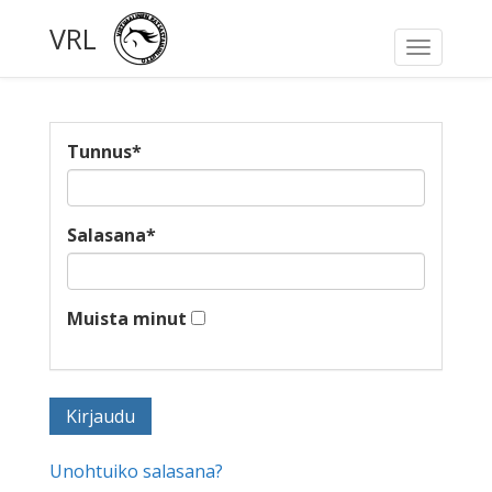
VRL
Toggle
navigati
Tunnus
*
Salasana
*
Muista minut
Unohtuiko salasana?