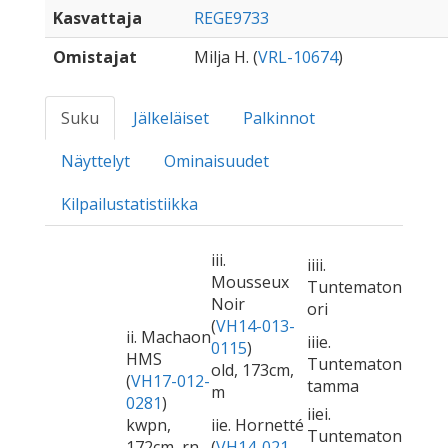
Kasvattaja
REGE9733
Omistajat
Milja H. (
VRL-10674
)
Suku
Jälkeläiset
Palkinnot
Näyttelyt
Ominaisuudet
Kilpailustatistiikka
iii.
iiii.
Mousseux
Tuntematon
Noir
ori
(
VH14-013-
ii. Machaon
iiie.
0115
)
HMS
Tuntematon
old, 173cm,
(
VH17-012-
tamma
m
0281
)
iiei.
kwpn,
iie. Hornetté
Tuntematon
172cm, rn
(
VH14-021-