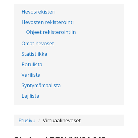
Hevosrekisteri
Hevosten rekisteröinti
Ohjeet rekisteröintiin
Omat hevoset
Statistiikka
Rotulista
Värilista
Syntymämaalista
Lajilista
Etusivu
Virtuaalihevoset