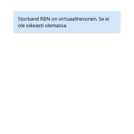
Storband RBN on virtuaalihevonen. Se ei
ole oikeasti olemassa.