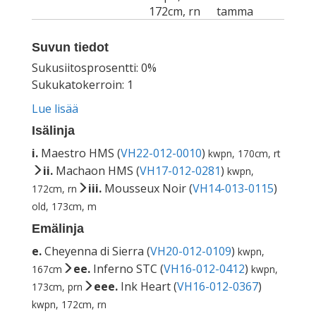
172cm, rn
tamma
Suvun tiedot
Sukusiitosprosentti: 0%
Sukukatokerroin: 1
Lue lisää
Isälinja
i.
Maestro HMS (
VH22-012-0010
)
kwpn, 170cm, rt
ii.
Machaon HMS (
VH17-012-0281
)
kwpn,
iii.
Mousseux Noir (
VH14-013-0115
)
172cm, rn
old, 173cm, m
Emälinja
e.
Cheyenna di Sierra (
VH20-012-0109
)
kwpn,
ee.
Inferno STC (
VH16-012-0412
)
167cm
kwpn,
eee.
Ink Heart (
VH16-012-0367
)
173cm, prn
kwpn, 172cm, rn