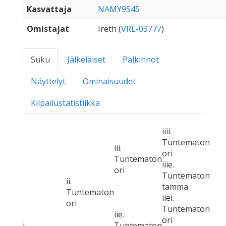
Kasvattaja
NAMY9545
Omistajat
Ireth (
VRL-03777
)
Suku
Jälkeläiset
Palkinnot
Näyttelyt
Ominaisuudet
Kilpailustatistiikka
iiii.
Tuntematon
iii.
ori
Tuntematon
iiie.
ori
Tuntematon
ii.
tamma
Tuntematon
iiei.
ori
Tuntematon
iie.
ori
i.
Tuntematon