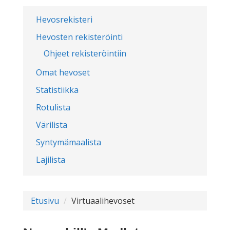
Hevosrekisteri
Hevosten rekisteröinti
Ohjeet rekisteröintiin
Omat hevoset
Statistiikka
Rotulista
Värilista
Syntymämaalista
Lajilista
Etusivu
Virtuaalihevoset