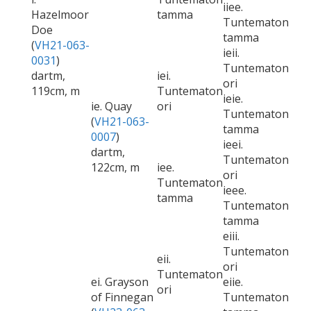
iiee.
Hazelmoor
tamma
Tuntematon
Doe
tamma
(
VH21-063-
ieii.
0031
)
Tuntematon
dartm,
iei.
ori
119cm, m
Tuntematon
ieie.
ie. Quay
ori
Tuntematon
(
VH21-063-
tamma
0007
)
ieei.
dartm,
Tuntematon
122cm, m
iee.
ori
Tuntematon
ieee.
tamma
Tuntematon
tamma
eiii.
Tuntematon
eii.
ori
Tuntematon
ei. Grayson
eiie.
ori
of Finnegan
Tuntematon