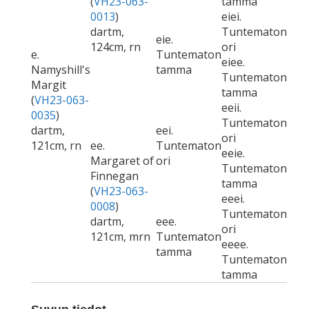
(
VH23-063-
tamma
0013
)
eiei.
dartm,
Tuntematon
eie.
124cm, rn
ori
e.
Tuntematon
eiee.
Namyshill's
tamma
Tuntematon
Margit
tamma
(
VH23-063-
eeii.
0035
)
Tuntematon
dartm,
eei.
ori
121cm, rn
ee.
Tuntematon
eeie.
Margaret of
ori
Tuntematon
Finnegan
tamma
(
VH23-063-
eeei.
0008
)
Tuntematon
dartm,
eee.
ori
121cm, mrn
Tuntematon
eeee.
tamma
Tuntematon
tamma