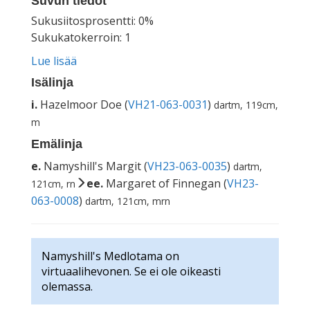
Suvun tiedot
Sukusiitosprosentti: 0%
Sukukatokerroin: 1
Lue lisää
Isälinja
i.
Hazelmoor Doe (
VH21-063-0031
)
dartm, 119cm,
m
Emälinja
e.
Namyshill's Margit (
VH23-063-0035
)
dartm,
ee.
Margaret of Finnegan (
VH23-
121cm, rn
063-0008
)
dartm, 121cm, mrn
Namyshill's Medlotama on
virtuaalihevonen. Se ei ole oikeasti
olemassa.