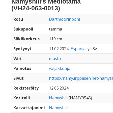
Namyshill's Medlotama
(VH24-063-0013)
Rotu
Dartmoorinponi
Sukupuoli
tamma
Säkäkorkeus
119 cm
Syntynyt
11.02.2024,
Espanja
, yli 8v
Väri
musta
Painotus
valjakkoajo
Sivut
https://namy.irppasen.net/namys
Rekisteröity
12.05.2024
Kotitalli
Namyshill
(NAMY9545)
Kasvattajanimi
Namyshill's