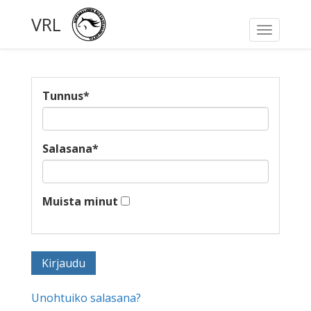
VRL
Toggle
navigati
Tunnus
*
Salasana
*
Muista minut
Unohtuiko salasana?