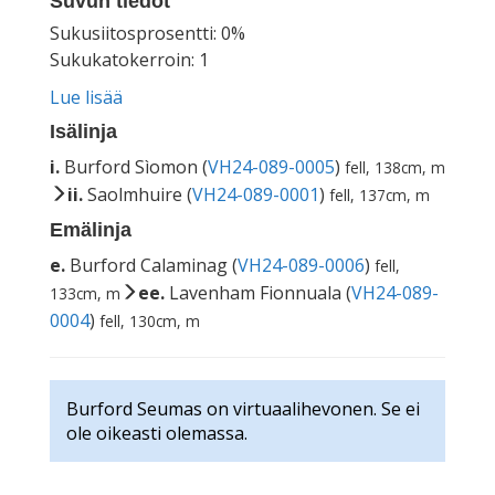
Suvun tiedot
Sukusiitosprosentti: 0%
Sukukatokerroin: 1
Lue lisää
Isälinja
i.
Burford Sìomon (
VH24-089-0005
)
fell, 138cm, m
ii.
Saolmhuire (
VH24-089-0001
)
fell, 137cm, m
Emälinja
e.
Burford Calaminag (
VH24-089-0006
)
fell,
ee.
Lavenham Fionnuala (
VH24-089-
133cm, m
0004
)
fell, 130cm, m
Burford Seumas on virtuaalihevonen. Se ei
ole oikeasti olemassa.