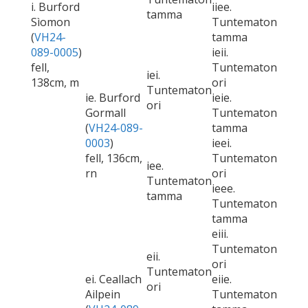
i. Burford
iiee.
tamma
Sìomon
Tuntematon
(
VH24-
tamma
089-0005
)
ieii.
fell,
Tuntematon
iei.
138cm, m
ori
Tuntematon
ie. Burford
ieie.
ori
Gormall
Tuntematon
(
VH24-089-
tamma
0003
)
ieei.
fell, 136cm,
Tuntematon
iee.
rn
ori
Tuntematon
ieee.
tamma
Tuntematon
tamma
eiii.
Tuntematon
eii.
ori
Tuntematon
ei. Ceallach
eiie.
ori
Ailpein
Tuntematon