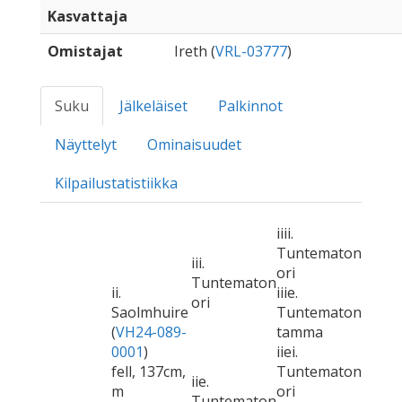
Kasvattaja
Omistajat
Ireth (
VRL-03777
)
Suku
Jälkeläiset
Palkinnot
Näyttelyt
Ominaisuudet
Kilpailustatistiikka
iiii.
Tuntematon
iii.
ori
Tuntematon
ii.
iiie.
ori
Saolmhuire
Tuntematon
(
VH24-089-
tamma
0001
)
iiei.
fell, 137cm,
Tuntematon
iie.
m
ori
Tuntematon