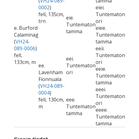
(
VH24-089-
tamma
0002
)
eiei.
fell, 135cm,
Tuntematon
eie.
trn
ori
Tuntematon
e. Burford
eiee.
tamma
Calaminag
Tuntematon
(
VH24-
tamma
089-0006
)
eeii.
fell,
Tuntematon
eei.
133cm, m
ori
ee.
Tuntematon
eeie.
Lavenham
ori
Tuntematon
Fionnuala
tamma
(
VH24-089-
eeei.
0004
)
Tuntematon
fell, 130cm,
eee.
ori
m
Tuntematon
eeee.
tamma
Tuntematon
tamma