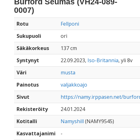
Burford Seumas (VH24-089-
0007)
Rotu
Fellponi
Sukupuoli
ori
Säkäkorkeus
137 cm
Syntynyt
22.09.2023,
Iso-Britannia
, yli 8v
Väri
musta
Painotus
valjakkoajo
Sivut
https://namy.irppasen.net/burfo
Rekisteröity
24.01.2024
Kotitalli
Namyshill
(NAMY9545)
Kasvattajanimi
-