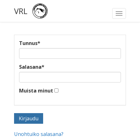
VRL
Toggle
navigati
Tunnus
*
Salasana
*
Muista minut
Unohtuiko salasana?