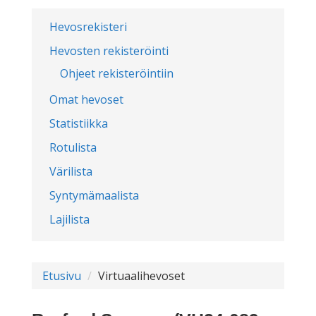
Hevosrekisteri
Hevosten rekisteröinti
Ohjeet rekisteröintiin
Omat hevoset
Statistiikka
Rotulista
Värilista
Syntymämaalista
Lajilista
Etusivu
Virtuaalihevoset