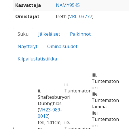
Kasvattaja
NAMY9545
Omistajat
Ireth (
VRL-03777
)
Suku
Jälkeläiset
Palkinnot
Näyttelyt
Ominaisuudet
Kilpailustatistiikka
iiii.
Tuntematon
iii.
ori
ii.
Tuntematon
iiie.
Shaftesbury
ori
Tuntematon
Dúbhghlas
tamma
(
VH23-089-
iiei.
0012
)
Tuntematon
fell, 141cm,
iie.
ori
i.
m
Tuntematon