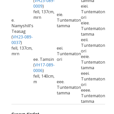
(
VH23-089-
tamma
0009
)
eiei.
fell, 137cm,
Tuntematon
eie.
mrn
ori
e.
Tuntematon
eiee.
Namyshill's
tamma
Tuntematon
Teasag
tamma
(
VH23-089-
eeii.
0037
)
Tuntematon
fell, 137cm,
eei.
ori
mrn
Tuntematon
eeie.
ee. Tamsin
ori
Tuntematon
(
VH17-089-
tamma
0006
)
eeei.
fell, 140cm,
Tuntematon
m
eee.
ori
Tuntematon
eeee.
tamma
Tuntematon
tamma