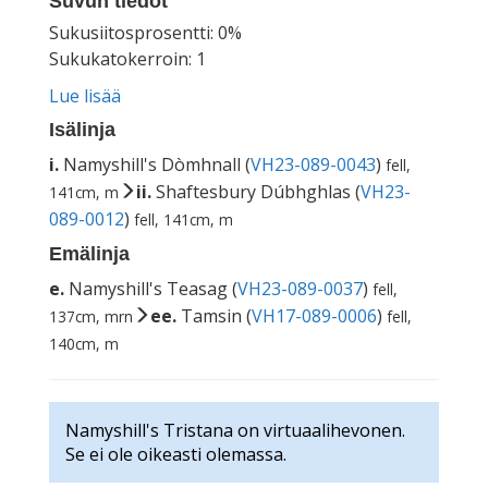
Suvun tiedot
Sukusiitosprosentti: 0%
Sukukatokerroin: 1
Lue lisää
Isälinja
i.
Namyshill's Dòmhnall (
VH23-089-0043
)
fell,
ii.
Shaftesbury Dúbhghlas (
VH23-
141cm, m
089-0012
)
fell, 141cm, m
Emälinja
e.
Namyshill's Teasag (
VH23-089-0037
)
fell,
ee.
Tamsin (
VH17-089-0006
)
137cm, mrn
fell,
140cm, m
Namyshill's Tristana on virtuaalihevonen.
Se ei ole oikeasti olemassa.