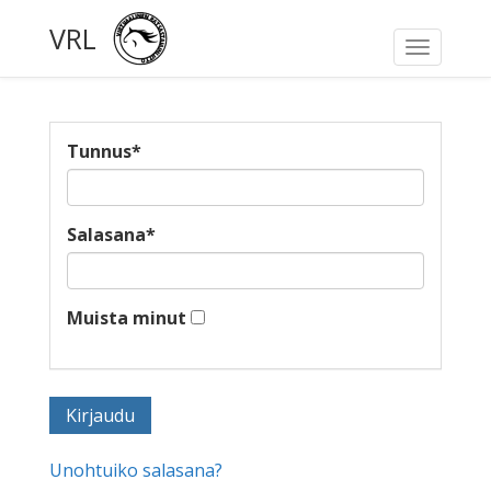
VRL
Toggle
navigati
Tunnus
*
Salasana
*
Muista minut
Unohtuiko salasana?