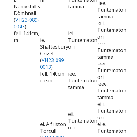
iiee.
Namyshill's
tamma
Tuntematon
Dòmhnall
tamma
(
VH23-089-
ieii.
0043
)
Tuntematon
fell, 141cm,
iei.
ori
m
ie.
Tuntematon
ieie.
Shaftesbury
ori
Tuntematon
Grizel
tamma
(
VH23-089-
ieei.
0013
)
Tuntematon
fell, 140cm,
iee.
ori
rnkm
Tuntematon
ieee.
tamma
Tuntematon
tamma
eiii.
Tuntematon
eii.
ori
Tuntematon
ei. Alfriston
eiie.
ori
Torcull
Tuntematon