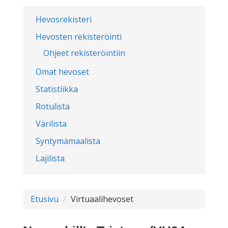
Hevosrekisteri
Hevosten rekisteröinti
Ohjeet rekisteröintiin
Omat hevoset
Statistiikka
Rotulista
Värilista
Syntymämaalista
Lajilista
Etusivu
Virtuaalihevoset