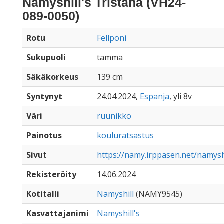
Namyshill's Tristana (VH24-
089-0050)
Rotu
Fellponi
Sukupuoli
tamma
Säkäkorkeus
139 cm
Syntynyt
24.04.2024,
Espanja
, yli 8v
Väri
ruunikko
Painotus
kouluratsastus
Sivut
https://namy.irppasen.net/namysh
Rekisteröity
14.06.2024
Kotitalli
Namyshill
(NAMY9545)
Kasvattajanimi
Namyshill's