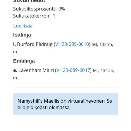
Suvun tiedot
Sukusiitosprosentti: 0%
Sukukatokerroin: 1
Lue lisää
Isälinja
i.
Burford Pàdraig (
VH23-089-0010
)
fell, 132cm,
m
Emälinja
e.
Lavenham Màiri (
VH23-089-0017
)
fell, 134cm,
m
Namyshill's Maellis on virtuaalihevonen. Se
ei ole oikeasti olemassa.