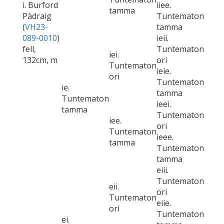
i. Burford
iiee.
tamma
Pàdraig
Tuntematon
(
VH23-
tamma
089-0010
)
ieii.
fell,
Tuntematon
iei.
132cm, m
ori
Tuntematon
ieie.
ori
Tuntematon
ie.
tamma
Tuntematon
ieei.
tamma
Tuntematon
iee.
ori
Tuntematon
ieee.
tamma
Tuntematon
tamma
eiii.
Tuntematon
eii.
ori
Tuntematon
eiie.
ori
Tuntematon
ei.