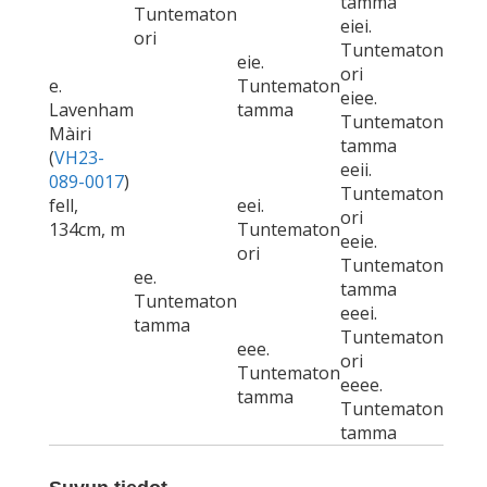
tamma
Tuntematon
eiei.
ori
Tuntematon
eie.
ori
e.
Tuntematon
eiee.
Lavenham
tamma
Tuntematon
Màiri
tamma
(
VH23-
eeii.
089-0017
)
Tuntematon
fell,
eei.
ori
134cm, m
Tuntematon
eeie.
ori
Tuntematon
ee.
tamma
Tuntematon
eeei.
tamma
Tuntematon
eee.
ori
Tuntematon
eeee.
tamma
Tuntematon
tamma