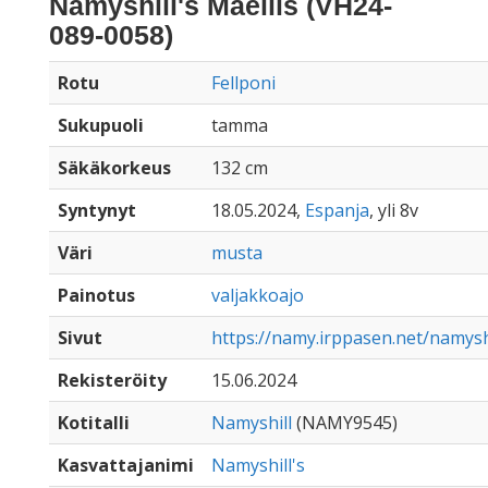
Namyshill's Maellis (VH24-
089-0058)
Rotu
Fellponi
Sukupuoli
tamma
Säkäkorkeus
132 cm
Syntynyt
18.05.2024,
Espanja
, yli 8v
Väri
musta
Painotus
valjakkoajo
Sivut
https://namy.irppasen.net/namysh
Rekisteröity
15.06.2024
Kotitalli
Namyshill
(NAMY9545)
Kasvattajanimi
Namyshill's