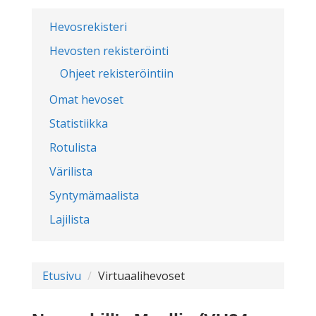
Hevosrekisteri
Hevosten rekisteröinti
Ohjeet rekisteröintiin
Omat hevoset
Statistiikka
Rotulista
Värilista
Syntymämaalista
Lajilista
Etusivu
Virtuaalihevoset