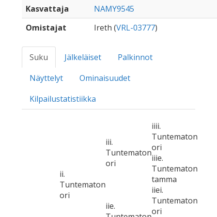
Kasvattaja
NAMY9545
Omistajat
Ireth (
VRL-03777
)
Suku
Jälkeläiset
Palkinnot
Näyttelyt
Ominaisuudet
Kilpailustatistiikka
iiii.
Tuntematon
iii.
ori
Tuntematon
iiie.
ori
Tuntematon
ii.
tamma
Tuntematon
iiei.
ori
Tuntematon
iie.
ori
Tuntematon