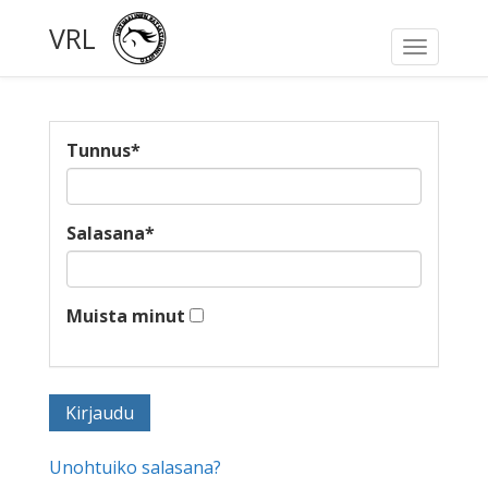
VRL
Toggle
navigati
Tunnus
*
Salasana
*
Muista minut
Unohtuiko salasana?