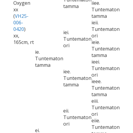
Oxygen
iiee.
tamma
xx
Tuntematon
(
VH25-
tamma
006-
ieii.
0420
)
Tuntematon
iei.
xx,
ori
Tuntematon
165cm, rt
ieie.
ori
Tuntematon
ie.
tamma
Tuntematon
ieei.
tamma
Tuntematon
iee.
ori
Tuntematon
ieee.
tamma
Tuntematon
tamma
eiii.
Tuntematon
eii.
ori
Tuntematon
eiie.
ori
Tuntematon
ei.