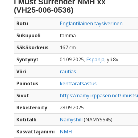
I Must Surrender NMH xx
(VH25-006-0536)
Rotu
Englantilainen täysiverinen
Sukupuoli
tamma
Säkäkorkeus
167 cm
Syntynyt
01.09.2025,
Espanja
, yli 8v
Väri
rautias
Painotus
kenttäratsastus
Sivut
https://namy.irppasen.net/imust
Rekisteröity
28.09.2025
Kotitalli
Namyshill
(NAMY9545)
Kasvattajanimi
NMH