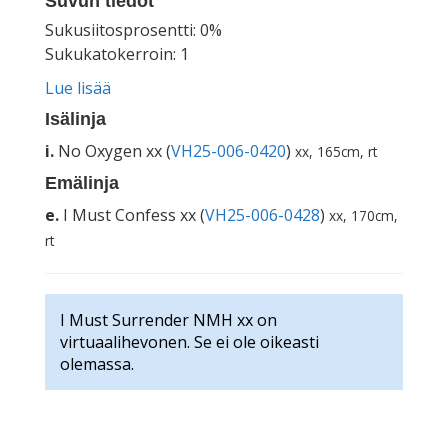
Suvun tiedot
Sukusiitosprosentti: 0%
Sukukatokerroin: 1
Lue lisää
Isälinja
i.
No Oxygen xx (
VH25-006-0420
)
xx, 165cm, rt
Emälinja
e.
I Must Confess xx (
VH25-006-0428
)
xx, 170cm,
rt
I Must Surrender NMH xx on
virtuaalihevonen. Se ei ole oikeasti
olemassa.