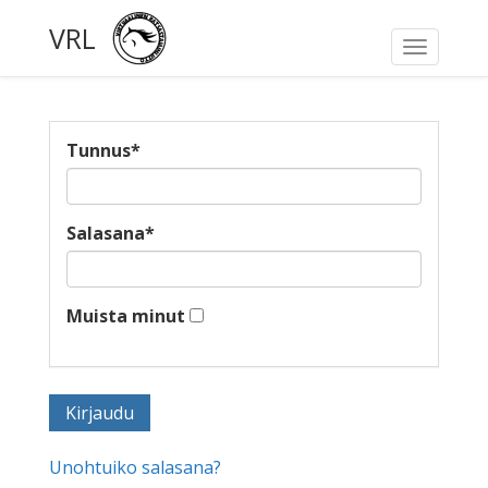
VRL
Toggle
navigati
Tunnus
*
Salasana
*
Muista minut
Unohtuiko salasana?