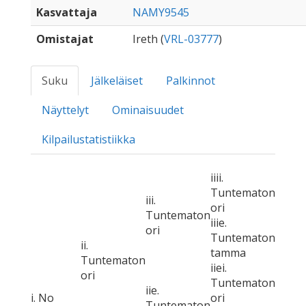
Kasvattaja
NAMY9545
Omistajat
Ireth (
VRL-03777
)
Suku
Jälkeläiset
Palkinnot
Näyttelyt
Ominaisuudet
Kilpailustatistiikka
iiii.
Tuntematon
iii.
ori
Tuntematon
iiie.
ori
Tuntematon
ii.
tamma
Tuntematon
iiei.
ori
Tuntematon
iie.
i. No
ori
Tuntematon