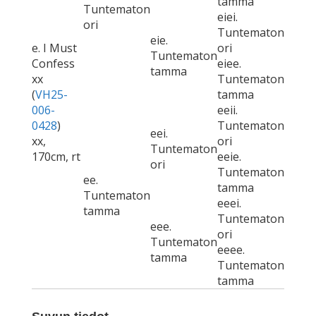
tamma
Tuntematon
eiei.
ori
Tuntematon
eie.
e. I Must
ori
Tuntematon
Confess
eiee.
tamma
xx
Tuntematon
(
VH25-
tamma
006-
eeii.
0428
)
Tuntematon
eei.
xx,
ori
Tuntematon
170cm, rt
eeie.
ori
Tuntematon
ee.
tamma
Tuntematon
eeei.
tamma
Tuntematon
eee.
ori
Tuntematon
eeee.
tamma
Tuntematon
tamma