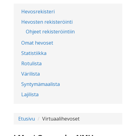
Hevosrekisteri
Hevosten rekisteröinti
Ohjeet rekisteröintiin
Omat hevoset
Statistiikka
Rotulista
Värilista
Syntymämaalista
Lajilista
Etusivu
Virtuaalihevoset