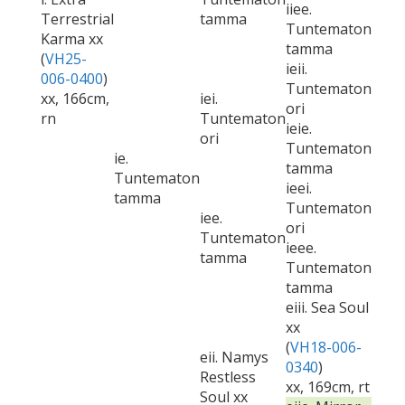
iiee.
Terrestrial
tamma
Tuntematon
Karma xx
tamma
(
VH25-
ieii.
006-0400
)
Tuntematon
xx, 166cm,
iei.
ori
rn
Tuntematon
ieie.
ori
Tuntematon
ie.
tamma
Tuntematon
ieei.
tamma
Tuntematon
iee.
ori
Tuntematon
ieee.
tamma
Tuntematon
tamma
eiii. Sea Soul
xx
(
VH18-006-
eii. Namys
0340
)
Restless
xx, 169cm, rt
Soul xx