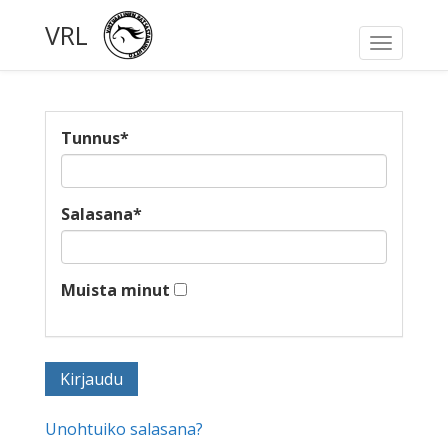
VRL
Toggle
navigati
Tunnus
*
Salasana
*
Muista minut
Unohtuiko salasana?