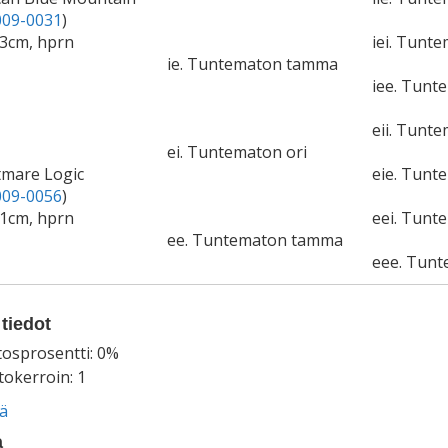
09-0031
)
3cm, hprn
iei. Tunte
ie. Tuntematon tamma
iee. Tun
eii. Tunte
ei. Tuntematon ori
tmare Logic
eie. Tun
09-0056
)
1cm, hprn
eei. Tunt
ee. Tuntematon tamma
eee. Tun
tiedot
tosprosentti: 0%
okerroin: 1
ää
a