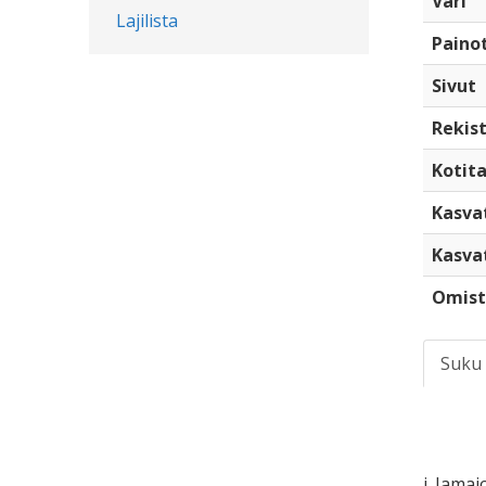
Väri
Lajilista
Paino
Sivut
Rekist
Kotita
Kasva
Kasva
Omist
Suku
i. Jama