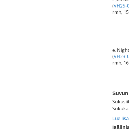
(
VH25-0
rmh, 15
e. Nigh
(
VH23-0
rmh, 16
Suvun 
Sukusii
Sukukat
Lue lis
Isälinj