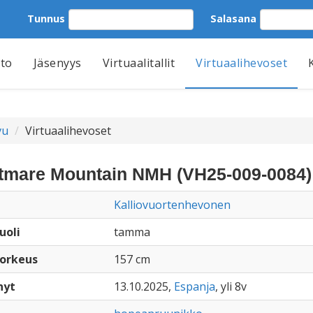
Tunnus
Salasana
tto
Jäsenyys
Virtuaalitallit
Virtuaalihevoset
vu
Virtuaalihevoset
tmare Mountain NMH (VH25-009-0084)
Kalliovuortenhevonen
uoli
tamma
orkeus
157 cm
nyt
13.10.2025,
Espanja
, yli 8v