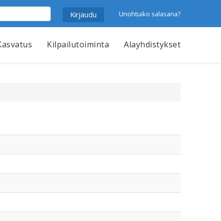
Unohtuiko salasana?
Kasvatus
Kilpailutoiminta
Alayhdistykset