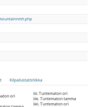
emountainnmh.php
t
Kilpailustatistiikka
iiii. Tuntematon ori
maton ori
iiie. Tuntematon tamma
iiei. Tuntematon ori
ematon tamma