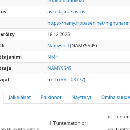
hopeanruunikko
tus
askellajiratsastus
https://namy.irppasen.net/nightmar
eröity
18.12.2025
lli
Namyshill
(NAMY9545)
ttajanimi
NMH
ttaja
NAMY9545
ajat
Ireth (
VRL-03777
)
Jälkeläiset
Palkinnot
Näyttelyt
Ominaisuude
iii. Tunte
ii. Tuntematon ori
ican Blue Mountain
iie. Tunt