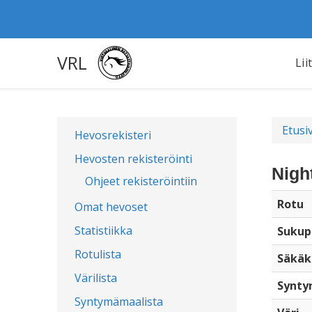
VRL
Lii
Etusi
Hevosrekisteri
Hevosten rekisteröinti
Nigh
Ohjeet rekisteröintiin
Rotu
Omat hevoset
Statistiikka
Sukup
Rotulista
Säkäk
Värilista
Synty
Syntymämaalista