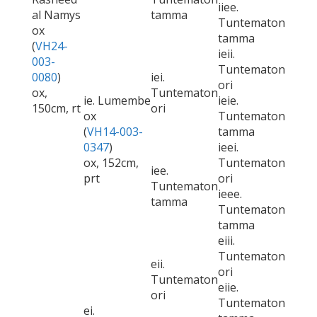
iiee.
al Namys
tamma
Tuntematon
ox
tamma
(
VH24-
ieii.
003-
Tuntematon
0080
)
iei.
ori
ox,
Tuntematon
ie. Lumembe
ieie.
150cm, rt
ori
ox
Tuntematon
(
VH14-003-
tamma
0347
)
ieei.
ox, 152cm,
Tuntematon
iee.
prt
ori
Tuntematon
ieee.
tamma
Tuntematon
tamma
eiii.
Tuntematon
eii.
ori
Tuntematon
eiie.
ori
Tuntematon
ei.