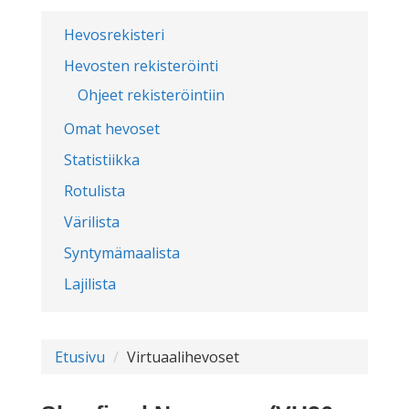
Hevosrekisteri
Hevosten rekisteröinti
Ohjeet rekisteröintiin
Omat hevoset
Statistiikka
Rotulista
Värilista
Syntymämaalista
Lajilista
Etusivu
Virtuaalihevoset