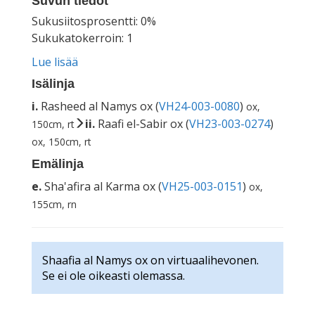
Suvun tiedot
Sukusiitosprosentti: 0%
Sukukatokerroin: 1
Lue lisää
Isälinja
i.
Rasheed al Namys ox (
VH24-003-0080
)
ox,
ii.
Raafi el-Sabir ox (
VH23-003-0274
)
150cm, rt
ox, 150cm, rt
Emälinja
e.
Sha'afira al Karma ox (
VH25-003-0151
)
ox,
155cm, rn
Shaafia al Namys ox on virtuaalihevonen.
Se ei ole oikeasti olemassa.