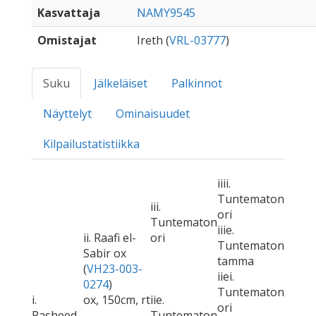
Kasvattaja
NAMY9545
Omistajat
Ireth (
VRL-03777
)
Suku
Jälkeläiset
Palkinnot
Näyttelyt
Ominaisuudet
Kilpailustatistiikka
iiii.
Tuntematon
iii.
ori
Tuntematon
iiie.
ii. Raafi el-
ori
Tuntematon
Sabir ox
tamma
(
VH23-003-
iiei.
0274
)
Tuntematon
i.
ox, 150cm, rt
iie.
ori
Rasheed
Tuntematon