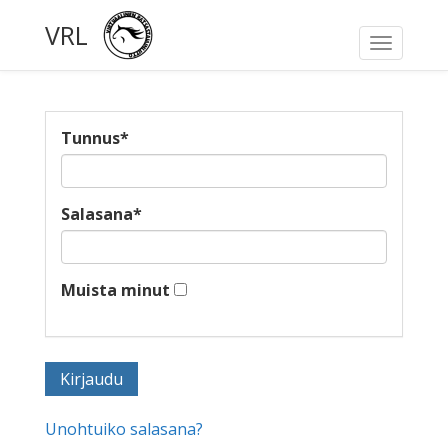
VRL
Toggle
navigati
Tunnus
*
Salasana
*
Muista minut
Unohtuiko salasana?