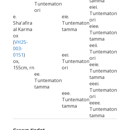
tamma
Tuntematon
eiei.
ori
Tuntematon
e.
eie.
ori
Sha'afira
Tuntematon
eiee.
al Karma
tamma
Tuntematon
ox
tamma
(
VH25-
eeii.
003-
Tuntematon
0151
)
eei.
ori
ox,
Tuntematon
eeie.
155cm, rn
ori
Tuntematon
ee.
tamma
Tuntematon
eeei.
tamma
Tuntematon
eee.
ori
Tuntematon
eeee.
tamma
Tuntematon
tamma