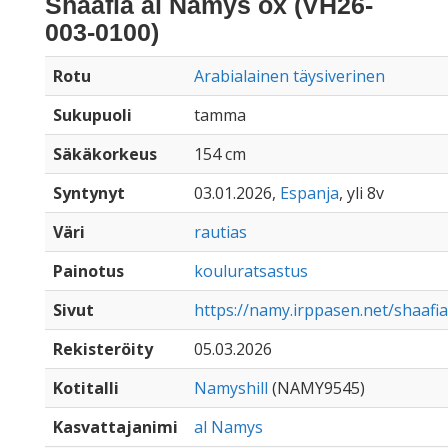
Shaafia al Namys ox (VH26-
003-0100)
Rotu
Arabialainen täysiverinen
Sukupuoli
tamma
Säkäkorkeus
154 cm
Syntynyt
03.01.2026,
Espanja
, yli 8v
Väri
rautias
Painotus
kouluratsastus
Sivut
https://namy.irppasen.net/shaaf
Rekisteröity
05.03.2026
Kotitalli
Namyshill
(NAMY9545)
Kasvattajanimi
al Namys