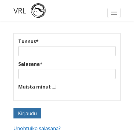
VRL
Toggle
navigati
Tunnus
*
Salasana
*
Muista minut
Unohtuiko salasana?