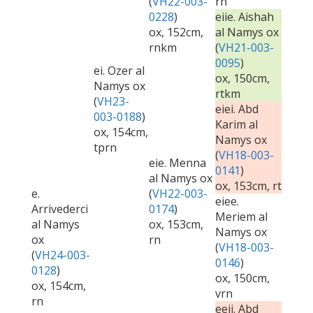
(
VH22-003-
rn
0228
)
eiie. Aishah
ox, 152cm,
al Namys ox
rnkm
(
VH21-003-
0095
)
ei. Ozer al
ox, 150cm,
Namys ox
rtkm
(
VH23-
eiei. Abd
003-0188
)
Karim al
ox, 154cm,
Namys ox
tprn
(
VH18-003-
eie. Menna
0141
)
al Namys ox
ox, 153cm, rt
e.
(
VH22-003-
eiee.
Arrivederci
0174
)
Meriem al
al Namys
ox, 153cm,
Namys ox
ox
rn
(
VH18-003-
(
VH24-003-
0146
)
0128
)
ox, 150cm,
ox, 154cm,
vrn
rn
eeii. Abd