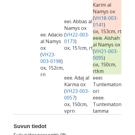
Karim al
Namys ox
(
VH18-003-
eei. Abbas al
0141
)
Namys ox
ox, 153cm, rt
ee. Adacio
(
VH22-003-
eeie. Aishah
al Namys
0173
)
al Namys ox
ox
ox, 151cm, rt
(
VH21-003-
(
VH23-
0095
)
003-0198
)
ox, 150cm,
ox, 152cm,
rtkm
rn
eee. Adaj al
eeei.
Karma ox
Tuntematon
(
VH23-003-
ori
0057
)
eeee.
ox, 150cm,
Tuntematon
vprn
tamma
Suvun tiedot