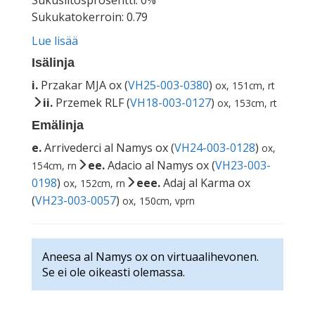
Sukusiitosprosentti: 0%
Sukukatokerroin: 0.79
Lue lisää
Isälinja
i.
Przakar MJA ox (
VH25-003-0380
)
ox, 151cm, rt
ii.
Przemek RLF (
VH18-003-0127
)
ox, 153cm, rt
Emälinja
e.
Arrivederci al Namys ox (
VH24-003-0128
)
ox,
ee.
Adacio al Namys ox (
VH23-003-
154cm, rn
0198
)
eee.
Adaj al Karma ox
ox, 152cm, rn
(
VH23-003-0057
)
ox, 150cm, vprn
Aneesa al Namys ox on virtuaalihevonen.
Se ei ole oikeasti olemassa.