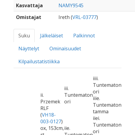
Kasvattaja
NAMY9545
Omistajat
Ireth (
VRL-03777
)
Suku
Jälkeläiset
Palkinnot
Näyttelyt
Ominaisuudet
Kilpailustatistiikka
iiii.
Tuntematon
iii.
ori
ii.
Tuntematon
iiie.
Przemek
ori
Tuntematon
RLF
tamma
(
VH18-
iiei.
003-0127
)
Tuntematon
ox, 153cm,
iie.
ori
rt
Tuntematon