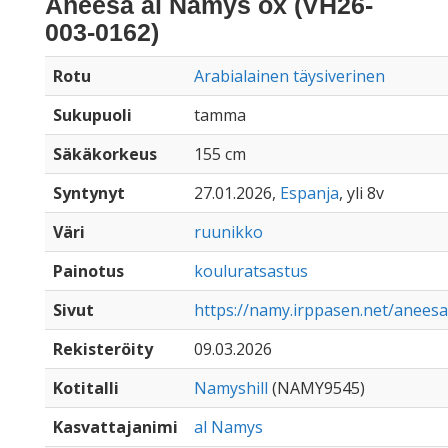
Aneesa al Namys ox (VH26-
003-0162)
Rotu
Arabialainen täysiverinen
Sukupuoli
tamma
Säkäkorkeus
155 cm
Syntynyt
27.01.2026,
Espanja
, yli 8v
Väri
ruunikko
Painotus
kouluratsastus
Sivut
https://namy.irppasen.net/anees
Rekisteröity
09.03.2026
Kotitalli
Namyshill
(NAMY9545)
Kasvattajanimi
al Namys