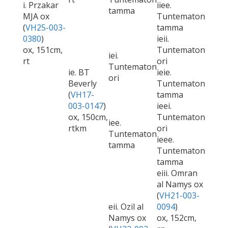
i. Przakar
iiee.
tamma
MJA ox
Tuntematon
(
VH25-003-
tamma
0380
)
ieii.
ox, 151cm,
Tuntematon
iei.
rt
ori
Tuntematon
ie. BT
ieie.
ori
Beverly
Tuntematon
(
VH17-
tamma
003-0147
)
ieei.
ox, 150cm,
Tuntematon
iee.
rtkm
ori
Tuntematon
ieee.
tamma
Tuntematon
tamma
eiii. Omran
al Namys ox
(
VH21-003-
eii. Ozil al
0094
)
Namys ox
ox, 152cm,