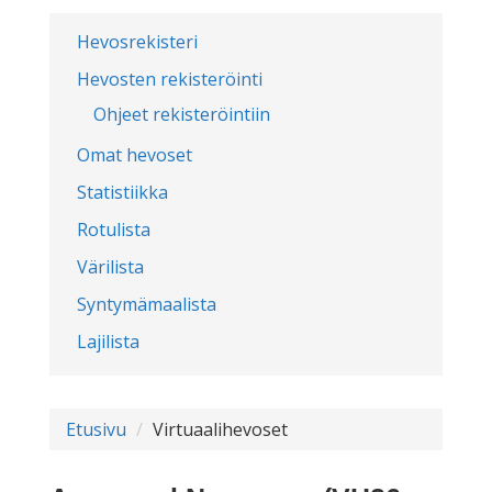
Hevosrekisteri
Hevosten rekisteröinti
Ohjeet rekisteröintiin
Omat hevoset
Statistiikka
Rotulista
Värilista
Syntymämaalista
Lajilista
Etusivu
Virtuaalihevoset