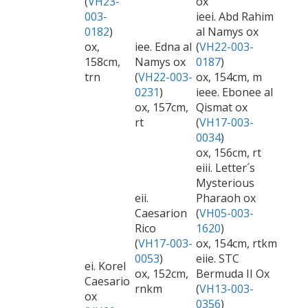
(
VH23-
ox
003-
ieei. Abd Rahim
0182
)
al Namys ox
ox,
iee. Edna al
(
VH22-003-
158cm,
Namys ox
0187
)
trn
(
VH22-003-
ox, 154cm, m
0231
)
ieee. Ebonee al
ox, 157cm,
Qismat ox
rt
(
VH17-003-
0034
)
ox, 156cm, rt
eiii. Letter´s
Mysterious
eii.
Pharaoh ox
Caesarion
(
VH05-003-
Rico
1620
)
(
VH17-003-
ox, 154cm, rtkm
0053
)
eiie. STC
ei. Korel
ox, 152cm,
Bermuda II Ox
Caesario
rnkm
(
VH13-003-
ox
0356
)