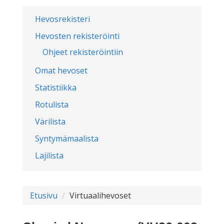
Hevosrekisteri
Hevosten rekisteröinti
Ohjeet rekisteröintiin
Omat hevoset
Statistiikka
Rotulista
Värilista
Syntymämaalista
Lajilista
Etusivu
Virtuaalihevoset