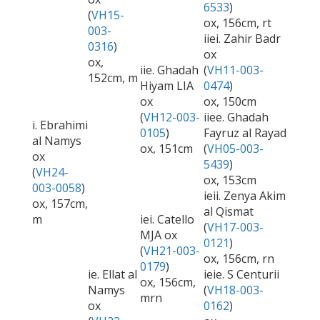
6533
)
(
VH15-
ox, 156cm, rt
003-
iiei. Zahir Badr
0316
)
ox
ox,
iie. Ghadah
(
VH11-003-
152cm, m
Hiyam LIA
0474
)
ox
ox, 150cm
(
VH12-003-
iiee. Ghadah
i. Ebrahimi
0105
)
Fayruz al Rayad
al Namys
ox, 151cm
(
VH05-003-
ox
5439
)
(
VH24-
ox, 153cm
003-0058
)
ieii. Zenya Akim
ox, 157cm,
al Qismat
m
iei. Catello
(
VH17-003-
MJA ox
0121
)
(
VH21-003-
ox, 156cm, rn
0179
)
ie. Ellat al
ieie. S Centurii
ox, 156cm,
Namys
(
VH18-003-
mrn
ox
0162
)