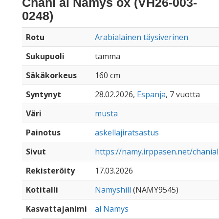
Chani al Namys ox (VH26-003-
0248)
Rotu
Arabialainen täysiverinen
Sukupuoli
tamma
Säkäkorkeus
160 cm
Syntynyt
28.02.2026,
Espanja
, 7 vuotta
Väri
musta
Painotus
askellajiratsastus
Sivut
https://namy.irppasen.net/chani
Rekisteröity
17.03.2026
Kotitalli
Namyshill
(NAMY9545)
Kasvattajanimi
al Namys