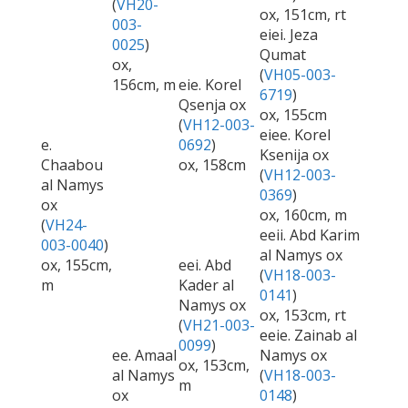
(
VH20-
ox, 151cm, rt
003-
eiei. Jeza
0025
)
Qumat
ox,
(
VH05-003-
156cm, m
eie. Korel
6719
)
Qsenja ox
ox, 155cm
(
VH12-003-
eiee. Korel
e.
0692
)
Ksenija ox
Chaabou
ox, 158cm
(
VH12-003-
al Namys
0369
)
ox
ox, 160cm, m
(
VH24-
eeii. Abd Karim
003-0040
)
al Namys ox
ox, 155cm,
eei. Abd
(
VH18-003-
m
Kader al
0141
)
Namys ox
ox, 153cm, rt
(
VH21-003-
eeie. Zainab al
0099
)
ee. Amaal
Namys ox
ox, 153cm,
al Namys
(
VH18-003-
m
ox
0148
)