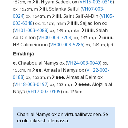
ii.
Hiyam Sadeek ox (
VH15-003-0316
)
157cm, m
iii.
Solanka Saiful (
VH07-003-
ox, 152cm, m
0024
)
iiii.
Saint Saif-Al-Din (
VH05-
ox, 154cm, m
003-6348
)
iiiii.
Sajjad Ion ox
ox, 151cm, mkm
(
VH01-003-4088
)
iiiiii.
Salah
ox, 149cm, mkm
Ad-Din Ion (
VH00-003-7704
)
iiiiiii.
ox, 147cm, rt
HB Calimeirioun (
VH00-003-5286
)
ox, 149cm, tprt
Emälinja
e.
Chaabou al Namys ox (
VH24-003-0040
)
ox,
ee.
Amaal al Namys ox (
VH22-003-
155cm, m
0188
)
eee.
Almas al Delm ox
ox, 153cm, m
(
VH18-003-0197
)
eeee.
Alojzija al
ox, 153cm, rt
Najya (
VH17-003-0109
)
ox, 156cm
Chani al Namys ox on virtuaalihevonen. Se
ei ole oikeasti olemassa.