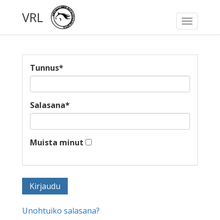
VRL
Toggle
navigati
Tunnus
*
Salasana
*
Muista minut
Unohtuiko salasana?