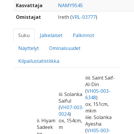
Kasvattaja
NAMY9545
Omistajat
Ireth (
VRL-03777
)
Suku
Jälkeläiset
Palkinnot
Näyttelyt
Ominaisuudet
Kilpailustatistiikka
iiii. Saint Saif-
Al-Din
(
VH05-003-
iii. Solanka
6348
)
Saiful
ox, 151cm,
(
VH07-003-
mkm
0024
)
iiie. Solanka
ii. Hiyam
ox, 154cm,
Ayesha
Sadeek
m
(
VH05-003-
ox