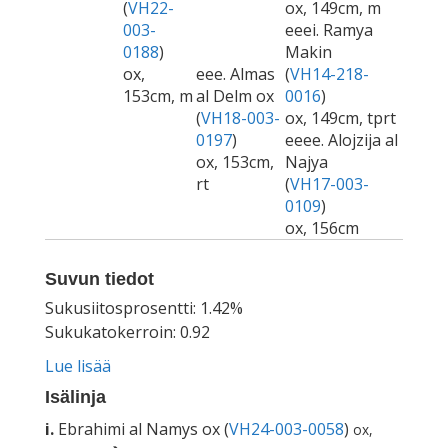
(
VH22-
ox, 149cm, m
003-
eeei. Ramya
0188
)
Makin
ox,
eee. Almas
(
VH14-218-
153cm, m
al Delm ox
0016
)
(
VH18-003-
ox, 149cm, tprt
0197
)
eeee. Alojzija al
ox, 153cm,
Najya
rt
(
VH17-003-
0109
)
ox, 156cm
Suvun tiedot
Sukusiitosprosentti: 1.42%
Sukukatokerroin: 0.92
Lue lisää
Isälinja
i.
Ebrahimi al Namys ox (
VH24-003-0058
)
ox,