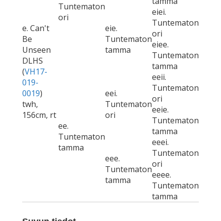
tamma
Tuntematon
eiei.
ori
Tuntematon
e. Can't
eie.
ori
Be
Tuntematon
eiee.
Unseen
tamma
Tuntematon
DLHS
tamma
(
VH17-
eeii.
019-
Tuntematon
0019
)
eei.
ori
twh,
Tuntematon
eeie.
156cm, rt
ori
Tuntematon
ee.
tamma
Tuntematon
eeei.
tamma
Tuntematon
eee.
ori
Tuntematon
eeee.
tamma
Tuntematon
tamma