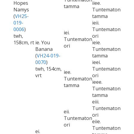
Hopes
iiee.
tamma
Namys
Tuntematon
(
VH25-
tamma
019-
ieii.
0006
)
Tuntematon
iei.
twh,
ori
Tuntematon
158cm, rt
ie. You
ieie.
ori
Banana
Tuntematon
(
VH24-019-
tamma
0070
)
ieei.
twh, 154cm,
Tuntematon
iee.
vrt
ori
Tuntematon
ieee.
tamma
Tuntematon
tamma
eiii.
Tuntematon
eii.
ori
Tuntematon
eiie.
ori
Tuntematon
ei.