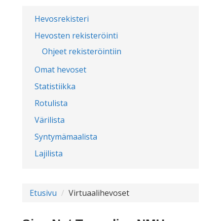
Hevosrekisteri
Hevosten rekisteröinti
Ohjeet rekisteröintiin
Omat hevoset
Statistiikka
Rotulista
Värilista
Syntymämaalista
Lajilista
Etusivu
Virtuaalihevoset