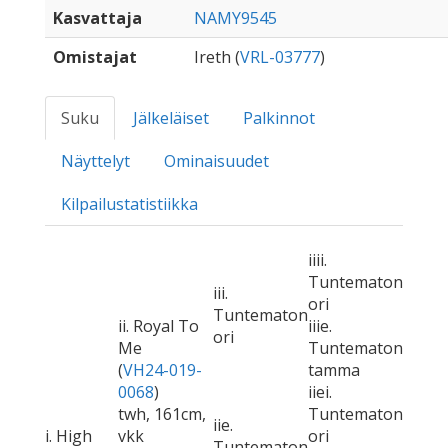
Kasvattaja
NAMY9545
Omistajat
Ireth (
VRL-03777
)
Suku
Jälkeläiset
Palkinnot
Näyttelyt
Ominaisuudet
Kilpailustatistiikka
iiii.
Tuntematon
iii.
ori
Tuntematon
ii. Royal To
iiie.
ori
Me
Tuntematon
(
VH24-019-
tamma
0068
)
iiei.
twh, 161cm,
Tuntematon
iie.
i. High
vkk
ori
Tuntematon