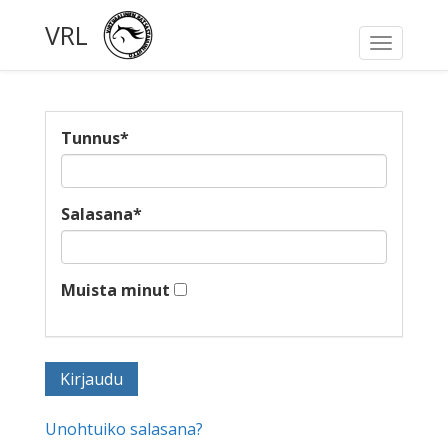
VRL
Toggle
navigati
Tunnus
*
Salasana
*
Muista minut
Unohtuiko salasana?