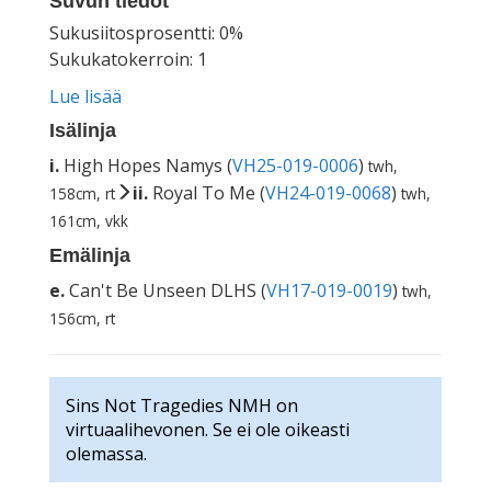
Suvun tiedot
Sukusiitosprosentti: 0%
Sukukatokerroin: 1
Lue lisää
Isälinja
i.
High Hopes Namys (
VH25-019-0006
)
twh,
ii.
Royal To Me (
VH24-019-0068
)
158cm, rt
twh,
161cm, vkk
Emälinja
e.
Can't Be Unseen DLHS (
VH17-019-0019
)
twh,
156cm, rt
Sins Not Tragedies NMH on
virtuaalihevonen. Se ei ole oikeasti
olemassa.