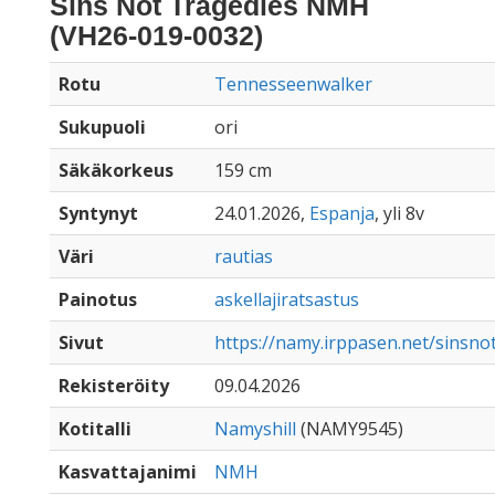
Sins Not Tragedies NMH
(VH26-019-0032)
Rotu
Tennesseenwalker
Sukupuoli
ori
Säkäkorkeus
159 cm
Syntynyt
24.01.2026,
Espanja
, yli 8v
Väri
rautias
Painotus
askellajiratsastus
Sivut
https://namy.irppasen.net/sinsn
Rekisteröity
09.04.2026
Kotitalli
Namyshill
(NAMY9545)
Kasvattajanimi
NMH