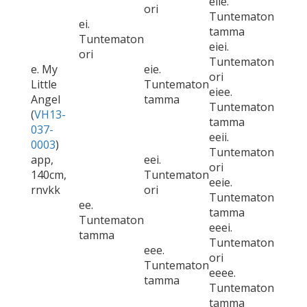
eiie.
ori
Tuntematon
ei.
tamma
Tuntematon
eiei.
ori
Tuntematon
e. My
eie.
ori
Little
Tuntematon
eiee.
Angel
tamma
Tuntematon
(
VH13-
tamma
037-
eeii.
0003
)
Tuntematon
app,
eei.
ori
140cm,
Tuntematon
eeie.
rnvkk
ori
Tuntematon
ee.
tamma
Tuntematon
eeei.
tamma
Tuntematon
eee.
ori
Tuntematon
eeee.
tamma
Tuntematon
tamma