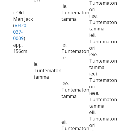
Tuntematon
iie.
ori
i. Old
Tuntematon
iiee.
Man Jack
tamma
Tuntematon
(
VH20-
tamma
037-
ieii.
0009
)
Tuntematon
app,
iei.
ori
156cm
Tuntematon
ieie.
ori
Tuntematon
ie.
tamma
Tuntematon
ieei.
tamma
Tuntematon
iee.
ori
Tuntematon
ieee.
tamma
Tuntematon
tamma
eiii.
Tuntematon
eii.
ori
Tuntematon