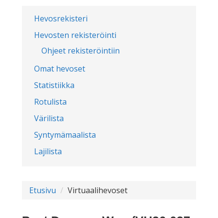
Hevosrekisteri
Hevosten rekisteröinti
Ohjeet rekisteröintiin
Omat hevoset
Statistiikka
Rotulista
Värilista
Syntymämaalista
Lajilista
Etusivu
Virtuaalihevoset