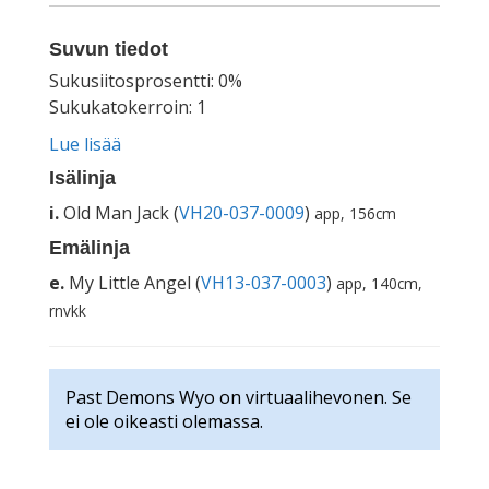
Suvun tiedot
Sukusiitosprosentti: 0%
Sukukatokerroin: 1
Lue lisää
Isälinja
i.
Old Man Jack (
VH20-037-0009
)
app, 156cm
Emälinja
e.
My Little Angel (
VH13-037-0003
)
app, 140cm,
rnvkk
Past Demons Wyo on virtuaalihevonen. Se
ei ole oikeasti olemassa.