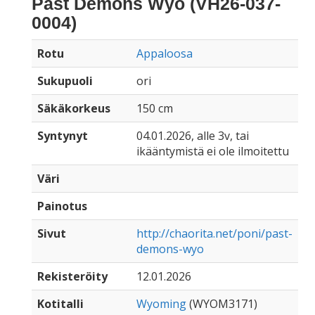
Past Demons Wyo (VH26-037-
0004)
Rotu
Appaloosa
Sukupuoli
ori
Säkäkorkeus
150 cm
Syntynyt
04.01.2026, alle 3v, tai
ikääntymistä ei ole ilmoitettu
Väri
Painotus
Sivut
http://chaorita.net/poni/past-
demons-wyo
Rekisteröity
12.01.2026
Kotitalli
Wyoming
(WYOM3171)