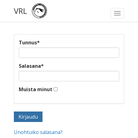
VRL
Toggle
navigati
Tunnus
*
Salasana
*
Muista minut
Unohtuiko salasana?