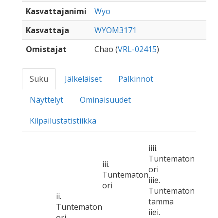
Kasvattajanimi
Wyo
Kasvattaja
WYOM3171
Omistajat
Chao (
VRL-02415
)
Suku
Jälkeläiset
Palkinnot
Näyttelyt
Ominaisuudet
Kilpailustatistiikka
iiii.
Tuntematon
iii.
ori
Tuntematon
iiie.
ori
Tuntematon
ii.
tamma
Tuntematon
iiei.
ori