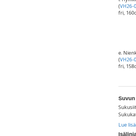
(
VH26-0
fri, 160
e. Nien
(
VH26-0
fri, 158
Suvun 
Sukusii
Sukukat
Lue lis
Isälinj