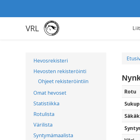
VRL
Lii
Etusi
Hevosrekisteri
Hevosten rekisteröinti
Nynk
Ohjeet rekisteröintiin
Rotu
Omat hevoset
Statistiikka
Sukup
Rotulista
Säkäk
Värilista
Synty
Syntymämaalista