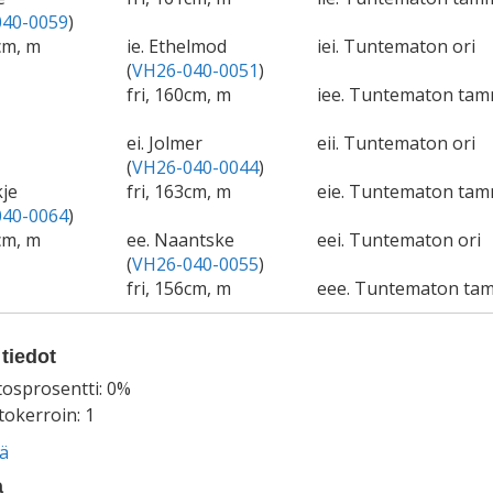
40-0059
)
cm, m
ie. Ethelmod
iei. Tuntematon ori
(
VH26-040-0051
)
fri, 160cm, m
iee. Tuntematon ta
ei. Jolmer
eii. Tuntematon ori
(
VH26-040-0044
)
kje
fri, 163cm, m
eie. Tuntematon ta
40-0064
)
cm, m
ee. Naantske
eei. Tuntematon ori
(
VH26-040-0055
)
fri, 156cm, m
eee. Tuntematon ta
tiedot
tosprosentti: 0%
okerroin: 1
ää
a