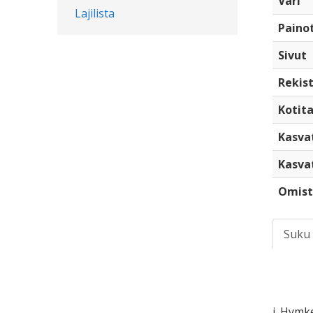
Väri
Lajilista
Paino
Sivut
Rekist
Kotita
Kasva
Kasva
Omist
Suku
i. Hymk