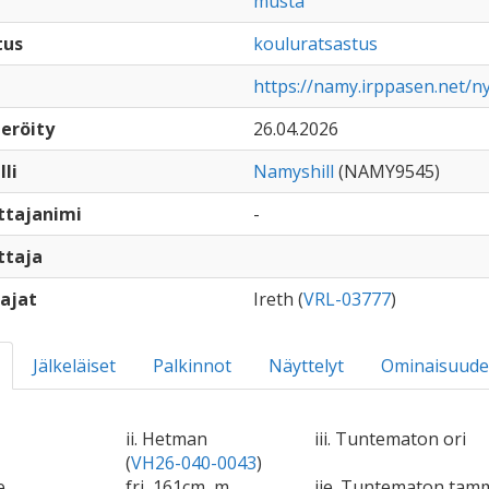
musta
tus
kouluratsastus
https://namy.irppasen.net/n
eröity
26.04.2026
lli
Namyshill
(NAMY9545)
ttajanimi
-
ttaja
ajat
Ireth (
VRL-03777
)
Jälkeläiset
Palkinnot
Näyttelyt
Ominaisuude
ii. Hetman
iii. Tuntematon ori
(
VH26-040-0043
)
e
fri, 161cm, m
iie. Tuntematon tam