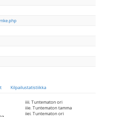
ynke.php
t
Kilpailustatistiikka
iiii. Tuntematon ori
iiie. Tuntematon tamma
iiei. Tuntematon ori
ma