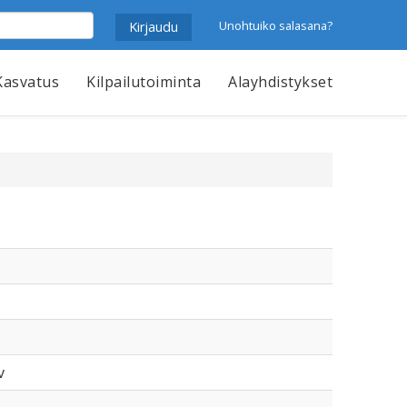
Unohtuiko salasana?
Kasvatus
Kilpailutoiminta
Alayhdistykset
v