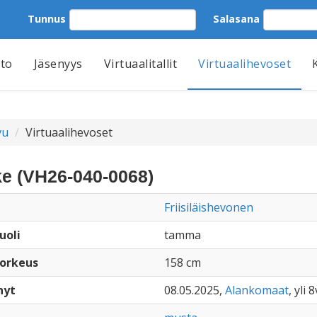
Tunnus
Salasana
tto
Jäsenyys
Virtuaalitallit
Virtuaalihevoset
vu
Virtuaalihevoset
e (VH26-040-0068)
Friisiläishevonen
uoli
tamma
orkeus
158 cm
nyt
08.05.2025,
Alankomaat
, yli 8