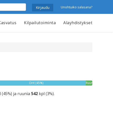
Unohtuiko salasana?
Kasvatus
Kilpailutoiminta
Alayhdistykset
Orit (45%)
Ruunat
(3%)
 (45%) ja ruunia
542
kpl (3%).