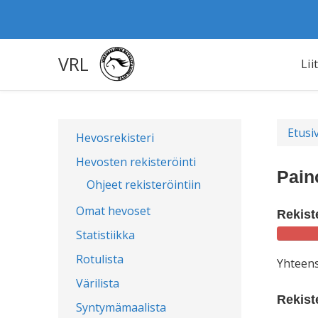
VRL
Lii
Etusi
Hevosrekisteri
Hevosten rekisteröinti
Pain
Ohjeet rekisteröintiin
Omat hevoset
Rekist
Statistiikka
Rotulista
Yhteen
Värilista
Rekist
Syntymämaalista