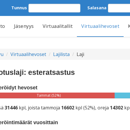
Tunnus
Salasana
tto
Jäsenyys
Virtuaalitallit
Virtuaalihevoset
vu
Virtuaalihevoset
Lajilista
Laji
otuslaji: esteratsastus
eröidyt hevoset
Tammat (52%)
sä
31446
kpl, joista tammoja
16602
kpl (52%), oreja
14302
kpl
eröintimäärät vuosittain