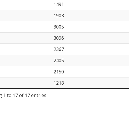
1491
1903
3005
3096
2367
2405
2150
1218
 1 to 17 of 17 entries