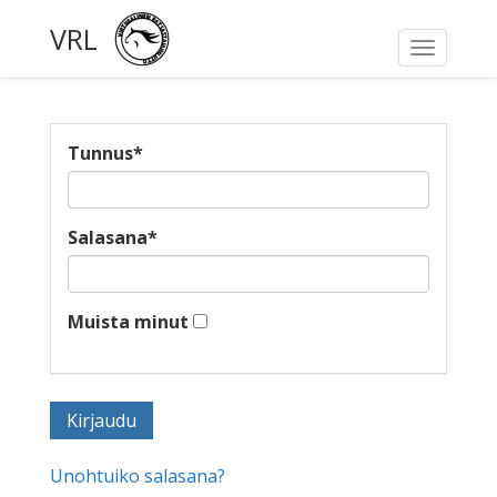
VRL
Toggle
navigati
Tunnus
*
Salasana
*
Muista minut
Unohtuiko salasana?