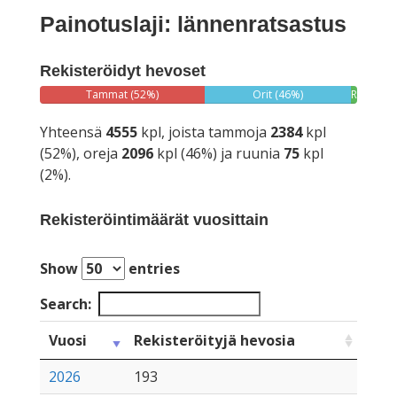
Painotuslaji: lännenratsastus
Rekisteröidyt hevoset
Tammat (52%)
Orit (46%)
Ruunat
(2%)
Yhteensä
4555
kpl, joista tammoja
2384
kpl
(52%), oreja
2096
kpl (46%) ja ruunia
75
kpl
(2%).
Rekisteröintimäärät vuosittain
Show
entries
Search:
Vuosi
Rekisteröityjä hevosia
2026
193