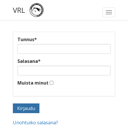
VRL
Toggle
navigati
Tunnus
*
Salasana
*
Muista minut
Unohtuiko salasana?