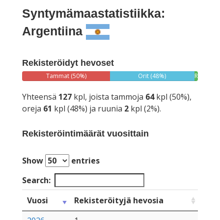
Syntymämaastatistiikka:
Argentiina
Rekisteröidyt hevoset
Tammat (50%)
Orit (48%)
Ruunat
(2%)
Yhteensä
127
kpl, joista tammoja
64
kpl (50%),
oreja
61
kpl (48%) ja ruunia
2
kpl (2%).
Rekisteröintimäärät vuosittain
Show
entries
Search:
Vuosi
Rekisteröityjä hevosia