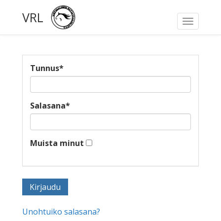
VRL
Toggle
navigati
Tunnus
*
Salasana
*
Muista minut
Unohtuiko salasana?