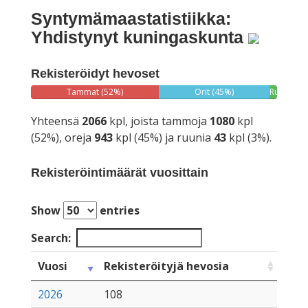
Syntymämaastatistiikka:
Yhdistynyt kuningaskunta
Rekisteröidyt hevoset
Tammat (52%)
Orit (45%)
Ruunat
(3%)
Yhteensä
2066
kpl, joista tammoja
1080
kpl
(52%), oreja
943
kpl (45%) ja ruunia
43
kpl (3%).
Rekisteröintimäärät vuosittain
Show
entries
Search:
Vuosi
Rekisteröityjä hevosia
2026
108