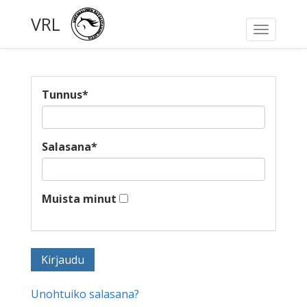
VRL
Toggle
navigati
Tunnus
*
Salasana
*
Muista minut
Unohtuiko salasana?