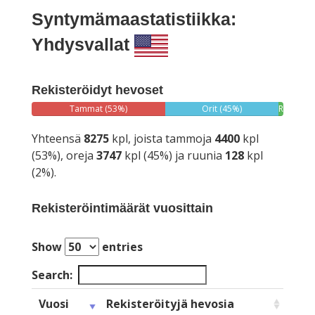
Syntymämaastatistiikka:
Yhdysvallat
Rekisteröidyt hevoset
Tammat (53%)
Orit (45%)
Ruunat
(2%)
Yhteensä
8275
kpl, joista tammoja
4400
kpl
(53%), oreja
3747
kpl (45%) ja ruunia
128
kpl
(2%).
Rekisteröintimäärät vuosittain
Show
entries
Search:
Vuosi
Rekisteröityjä hevosia