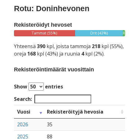
Rotu: Doninhevonen
Rekisteröidyt hevoset
Tammat (55%)
Orit (43%)
Ruunat
(2%)
Yhteensä
390
kpl, joista tammoja
218
kpl (55%),
oreja
168
kpl (43%) ja ruunia
4
kpl (2%).
Rekisteröintimäärät vuosittain
Show
entries
Search:
Vuosi
Rekisteröityjä hevosia
2026
35
2025
88