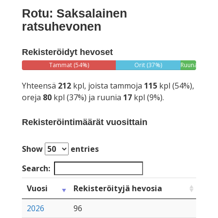
Rotu: Saksalainen
ratsuhevonen
Rekisteröidyt hevoset
Tammat (54%)
Orit (37%)
Ruunat
(9%)
Yhteensä
212
kpl, joista tammoja
115
kpl (54%),
oreja
80
kpl (37%) ja ruunia
17
kpl (9%).
Rekisteröintimäärät vuosittain
Show
entries
Search:
Vuosi
Rekisteröityjä hevosia
2026
96