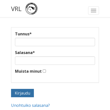
VRL
Toggle
navigati
Tunnus
*
Salasana
*
Muista minut
Unohtuiko salasana?