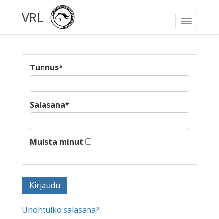
VRL
Toggle
navigati
Tunnus
*
Salasana
*
Muista minut
Unohtuiko salasana?