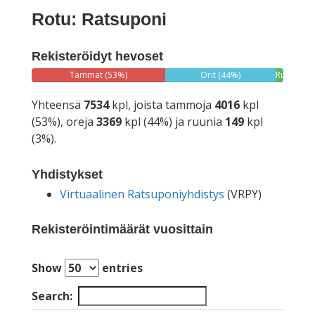
Rotu: Ratsuponi
Rekisteröidyt hevoset
Tammat (53%)
Orit (44%)
Ruunat
(3%)
Yhteensä
7534
kpl, joista tammoja
4016
kpl
(53%), oreja
3369
kpl (44%) ja ruunia
149
kpl
(3%).
Yhdistykset
Virtuaalinen Ratsuponiyhdistys
(VRPY)
Rekisteröintimäärät vuosittain
Show
entries
Search: