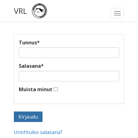
VRL
Toggle
navigati
Tunnus
*
Salasana
*
Muista minut
Unohtuiko salasana?