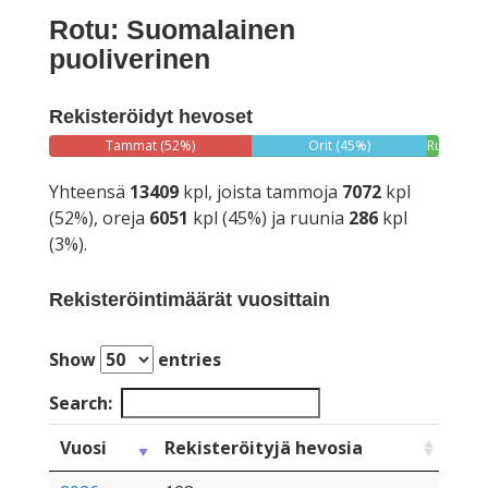
Rotu: Suomalainen
puoliverinen
Rekisteröidyt hevoset
Tammat (52%)
Orit (45%)
Ruunat
(3%)
Yhteensä
13409
kpl, joista tammoja
7072
kpl
(52%), oreja
6051
kpl (45%) ja ruunia
286
kpl
(3%).
Rekisteröintimäärät vuosittain
Show
entries
Search:
Vuosi
Rekisteröityjä hevosia