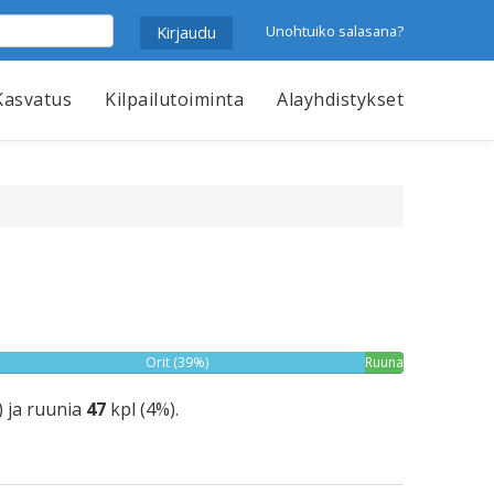
Unohtuiko salasana?
Kasvatus
Kilpailutoiminta
Alayhdistykset
Orit (39%)
Ruunat
(4%)
) ja ruunia
47
kpl (4%).