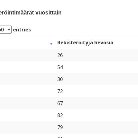
eröintimäärät vuosittain
entries
Rekisteröityjä hevosia
26
54
30
72
67
82
79