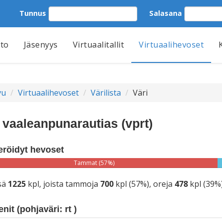
Tunnus
Salasana
tto
Jäsenyys
Virtuaalitallit
Virtuaalihevoset
vu
Virtuaalihevoset
Värilista
Väri
: vaaleanpunarautias (vprt)
eröidyt hevoset
Tammat (57%)
sä
1225
kpl, joista tammoja
700
kpl (57%), oreja
478
kpl (39%
nit (pohjaväri: rt )