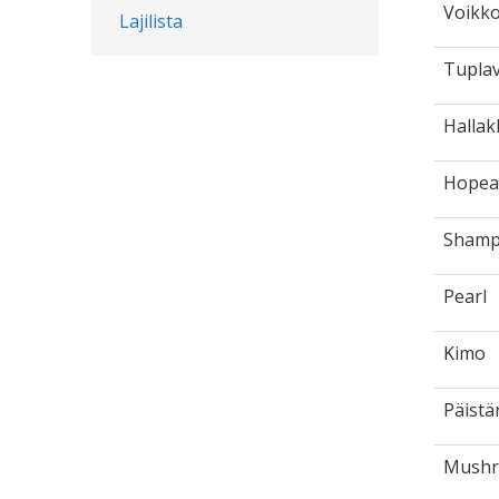
Voikk
Lajilista
Tupla
Hallak
Hopea
Shamp
Pearl
Kimo
Päistä
Mush