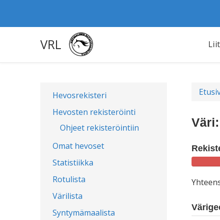
VRL
Lii
Etusi
Hevosrekisteri
Hevosten rekisteröinti
Väri
Ohjeet rekisteröintiin
Omat hevoset
Rekist
Statistiikka
Rotulista
Yhteen
Värilista
Värigee
Syntymämaalista