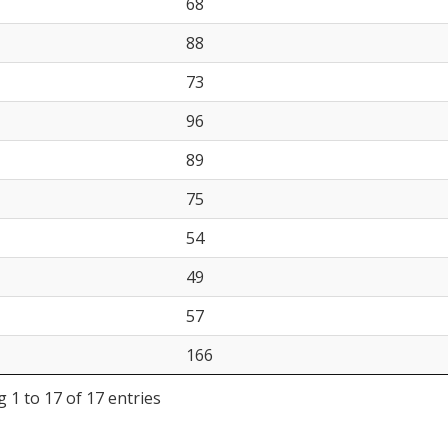
68
88
73
96
89
75
54
49
57
166
 1 to 17 of 17 entries