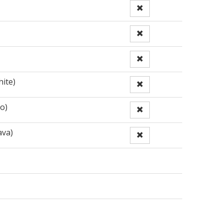
hite)
o)
ava)