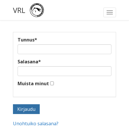
VRL
Toggle
navigati
Tunnus
*
Salasana
*
Muista minut
Unohtuiko salasana?