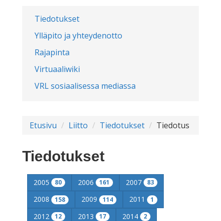
Tiedotukset
Ylläpito ja yhteydenotto
Rajapinta
Virtuaaliwiki
VRL sosiaalisessa mediassa
Etusivu
Liitto
Tiedotukset
Tiedotus
Tiedotukset
2005
2006
2007
80
161
83
2008
2009
2011
158
114
1
2012
2013
2014
12
17
2