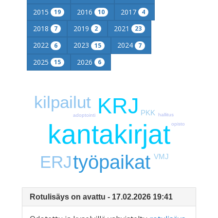
2015
2016
2017
19
10
4
2018
2019
2021
7
2
23
2022
2023
2024
6
15
7
2025
2026
15
6
kilpailut
KRJ
PKK
hallitus
adoptointi
kantakirjat
opisto
työpaikat
ERJ
VMJ
Rotulisäys on avattu - 17.02.2026 19:41